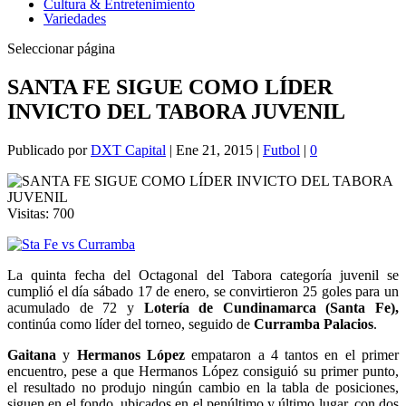
Cultura & Entretenimiento
Variedades
Seleccionar página
SANTA FE SIGUE COMO LÍDER
INVICTO DEL TABORA JUVENIL
Publicado por
DXT Capital
|
Ene 21, 2015
|
Futbol
|
0
Visitas:
700
La quinta fecha del Octagonal del Tabora categoría juvenil se
cumplió el día sábado 17 de enero, se convirtieron 25 goles para un
acumulado de 72 y
Lotería de Cundinamarca (Santa Fe),
continúa como líder del torneo, seguido de
Curramba Palacios
.
Gaitana
y
Hermanos López
empataron a 4 tantos en el primer
encuentro, pese a que Hermanos López consiguió su primer punto,
el resultado no produjo ningún cambio en la tabla de posiciones,
siguen en el fondo, ubicados en el penúltimo y último lugar, con dos