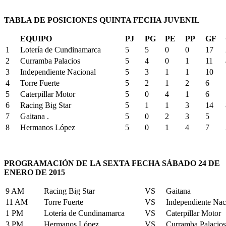
TABLA DE POSICIONES QUINTA FECHA JUVENIL
EQUIPO
PJ
PG
PE
PP
GF
1
Lotería de Cundinamarca
5
5
0
0
17
2
Curramba Palacios
5
4
0
1
11
3
Independiente Nacional
5
3
1
1
10
4
Torre Fuerte
5
2
1
2
6
5
Caterpillar Motor
5
0
4
1
6
6
Racing Big Star
5
1
1
3
14
7
Gaitana .
5
0
2
3
5
8
Hermanos López
5
0
1
4
7
PROGRAMACIÓN DE LA SEXTA FECHA SÁBADO 24 DE
ENERO DE 2015
9 AM
Racing Big Star
VS
Gaitana
11 AM
Torre Fuerte
VS
Independiente Nac
1 PM
Lotería de Cundinamarca
VS
Caterpillar Motor
3 PM
Hermanos López
VS
Curramba Palacios