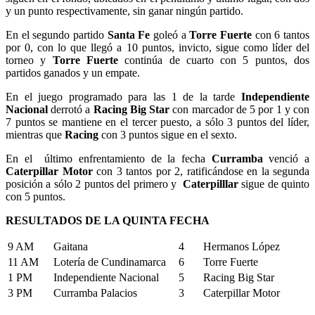
y un punto respectivamente, sin ganar ningún partido.
En el segundo partido
Santa Fe
goleó a
Torre Fuerte
con 6 tantos
por 0, con lo que llegó a 10 puntos, invicto, sigue como líder del
torneo y
Torre Fuerte
continúa de cuarto con 5 puntos, dos
partidos ganados y un empate.
En el juego programado para las 1 de la tarde
Independiente
Nacional
derrotó a
Racing Big Star
con marcador de 5 por 1 y con
7 puntos se mantiene en el tercer puesto, a sólo 3 puntos del líder,
mientras que
Racing
con 3 puntos sigue en el sexto.
En el último enfrentamiento de la fecha
Curramba
venció a
Caterpillar Motor
con 3 tantos por 2, ratificándose en la segunda
posición a sólo 2 puntos del primero y
Caterpilllar
sigue de quinto
con 5 puntos.
RESULTADOS DE LA QUINTA FECHA
9 AM
Gaitana
4
Hermanos López
11 AM
Lotería de Cundinamarca
6
Torre Fuerte
1 PM
Independiente Nacional
5
Racing Big Star
3 PM
Curramba Palacios
3
Caterpillar Motor