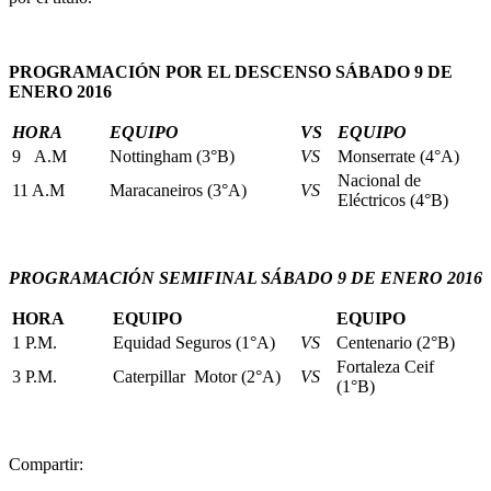
PROGRAMACIÓN POR EL DESCENSO SÁBADO 9 DE
ENERO 2016
HORA
EQUIPO
VS
EQUIPO
9 A.M
Nottingham (3°B)
VS
Monserrate (4°A)
Nacional de
11 A.M
Maracaneiros (3°A)
VS
Eléctricos (4°B)
PROGRAMACIÓN SEMIFINAL SÁBADO 9 DE ENERO 2016
HORA
EQUIPO
EQUIPO
1 P.M.
Equidad Seguros (1°A)
VS
Centenario (2°B)
Fortaleza Ceif
3 P.M.
Caterpillar Motor (2°A)
VS
(1°B)
Compartir: