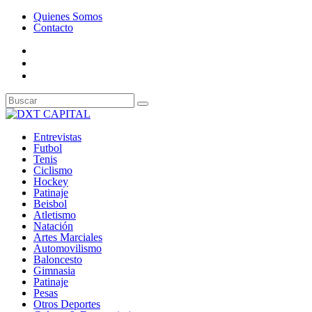
Quienes Somos
Contacto
Entrevistas
Futbol
Tenis
Ciclismo
Hockey
Patinaje
Beisbol
Atletismo
Natación
Artes Marciales
Automovilismo
Baloncesto
Gimnasia
Patinaje
Pesas
Otros Deportes