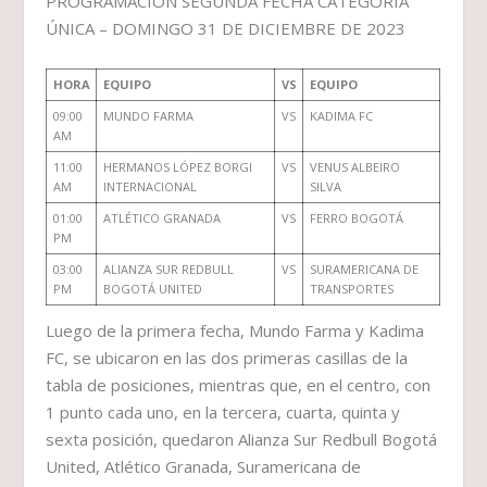
PROGRAMACIÓN SEGUNDA FECHA CATEGORÍA
ÚNICA – DOMINGO 31 DE DICIEMBRE DE 2023
HORA
EQUIPO
VS
EQUIPO
09:00
MUNDO FARMA
VS
KADIMA FC
AM
11:00
HERMANOS LÓPEZ BORGI
VS
VENUS ALBEIRO
AM
INTERNACIONAL
SILVA
01:00
ATLÉTICO GRANADA
VS
FERRO BOGOTÁ
PM
03:00
ALIANZA SUR REDBULL
VS
SURAMERICANA DE
PM
BOGOTÁ UNITED
TRANSPORTES
Luego de la primera fecha, Mundo Farma y Kadima
FC, se ubicaron en las dos primeras casillas de la
tabla de posiciones, mientras que, en el centro, con
1 punto cada uno, en la tercera, cuarta, quinta y
sexta posición, quedaron Alianza Sur Redbull Bogotá
United, Atlético Granada, Suramericana de