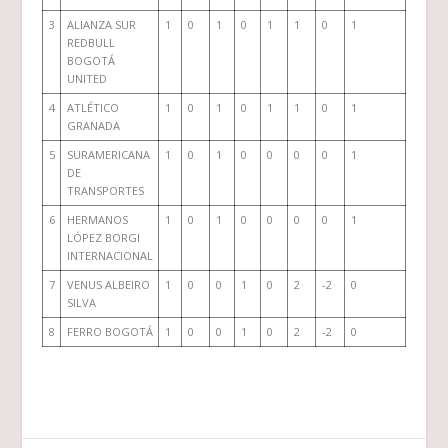
3
ALIANZA SUR
1
0
1
0
1
1
0
1
REDBULL
BOGOTÁ
UNITED
4
ATLÉTICO
1
0
1
0
1
1
0
1
GRANADA
5
SURAMERICANA
1
0
1
0
0
0
0
1
DE
TRANSPORTES
6
HERMANOS
1
0
1
0
0
0
0
1
LÓPEZ BORGI
INTERNACIONAL
7
VENUS ALBEIRO
1
0
0
1
0
2
-2
0
SILVA
8
FERRO BOGOTÁ
1
0
0
1
0
2
-2
0