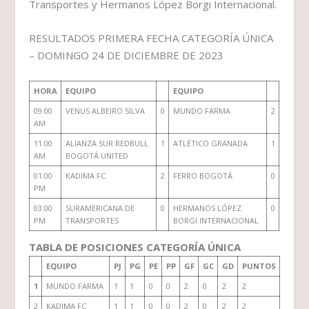
Transportes y Hermanos López Borgi Internacional.
RESULTADOS PRIMERA FECHA CATEGORÍA ÚNICA
– DOMINGO 24 DE DICIEMBRE DE 2023
HORA
EQUIPO
EQUIPO
09:00
VENUS ALBEIRO SILVA
0
MUNDO FARMA
2
AM
11:00
ALIANZA SUR REDBULL
1
ATLÉTICO GRANADA
1
AM
BOGOTÁ UNITED
01:00
KADIMA FC
2
FERRO BOGOTÁ
0
PM
03:00
SURAMERICANA DE
0
HERMANOS LÓPEZ
0
PM
TRANSPORTES
BORGI INTERNACIONAL
TABLA DE POSICIONES CATEGORÍA ÚNICA
EQUIPO
PJ
PG
PE
PP
GF
GC
GD
PUNTOS
1
MUNDO FARMA
1
1
0
0
2
0
2
2
2
KADIMA FC
1
1
0
0
2
0
2
2