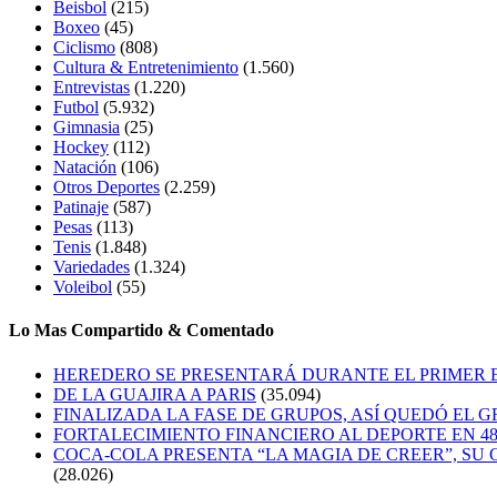
Beisbol
(215)
Boxeo
(45)
Ciclismo
(808)
Cultura & Entretenimiento
(1.560)
Entrevistas
(1.220)
Futbol
(5.932)
Gimnasia
(25)
Hockey
(112)
Natación
(106)
Otros Deportes
(2.259)
Patinaje
(587)
Pesas
(113)
Tenis
(1.848)
Variedades
(1.324)
Voleibol
(55)
Lo Mas Compartido & Comentado
HEREDERO SE PRESENTARÁ DURANTE EL PRIMER
DE LA GUAJIRA A PARIS
(35.094)
FINALIZADA LA FASE DE GRUPOS, ASÍ QUEDÓ EL 
FORTALECIMIENTO FINANCIERO AL DEPORTE EN 4
COCA-COLA PRESENTA “LA MAGIA DE CREER”, SU 
(28.026)