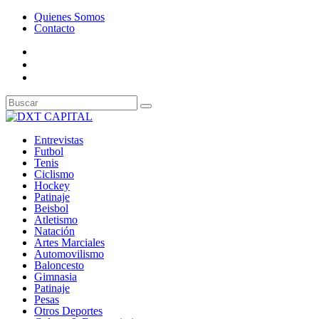
Quienes Somos
Contacto
Entrevistas
Futbol
Tenis
Ciclismo
Hockey
Patinaje
Beisbol
Atletismo
Natación
Artes Marciales
Automovilismo
Baloncesto
Gimnasia
Patinaje
Pesas
Otros Deportes