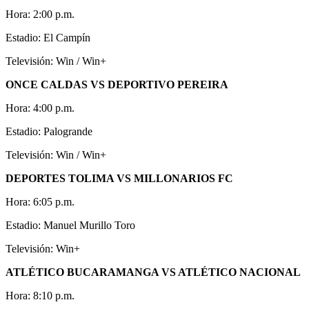
Hora: 2:00 p.m.
Estadio: El Campín
Televisión: Win / Win+
ONCE CALDAS VS DEPORTIVO PEREIRA
Hora: 4:00 p.m.
Estadio: Palogrande
Televisión: Win / Win+
DEPORTES TOLIMA VS MILLONARIOS FC
Hora: 6:05 p.m.
Estadio: Manuel Murillo Toro
Televisión: Win+
ATLÉTICO BUCARAMANGA VS ATLÉTICO NACIONAL
Hora: 8:10 p.m.