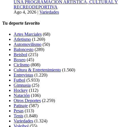
UNA PROGRAMACIÓN ARTÍSTICA, CULTURAL Y
RECREODEPORTIVA
Ago 4, 2026
|
Variedades
Tu deporte favorito
Artes Marciales
(68)
Atletismo
(1.269)
Automovilismo
(50)
Baloncesto
(289)
Beisbol
(215)
Boxeo
(45)
Ciclismo
(808)
Cultura & Entretenimiento
(1.560)
Entrevistas
(1.220)
Futbol
(5.933)
Gimnasia
(25)
Hockey
(112)
Natación
(106)
Otros Deportes
(2.259)
Patinaje
(587)
Pesas
(113)
Tenis
(1.848)
Variedades
(1.324)
Voleibol
(55)