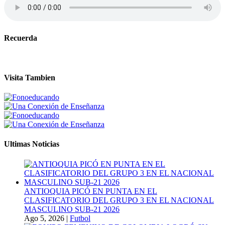
Recuerda
Visita Tambien
Ultimas Noticias
ANTIOQUIA PICÓ EN PUNTA EN EL
CLASIFICATORIO DEL GRUPO 3 EN EL NACIONAL
MASCULINO SUB-21 2026
Ago 5, 2026
|
Futbol