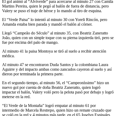
El gol animó al “Alviverde” para acercarse al minuto 27 con Camila
Martins Pereira, quien le pegó al balón de fuera de distancia, pero
Valery se puso el traje de héroe y lo mando al tiro de esquina.
El “Verde Paisa” lo intentó al minuto 30 con Yoreli Rincón, pero
Amanda estaba bien parada y mandó el balón al córner.
Llegó “Campeão do Século” al minuto 35, con Beatriz Zaneratto
João, quien con un simple toque con su pierna izquierda tiró, pero se
fue por encima del palo de mango.
Al minuto 41 la paisa Montoya se tiró al suelo a recibir atención
médica.
Al minuto 47 se encontraron Duda Santos y la colombiana Laura
Aguirre y del impacto ambas como zancudos cayeron al suelo y así
dieron por terminada la primera parte.
En el segundo tiempo, al minuto 56, el “Campeoníssimo” hizo un
nuevo gol por cuenta de doña Beatriz Zaneratto, quien logró
impactar el balón, Valery voló pero la pelota pasó por debajo y logró
meterse en la red.
“El Verde de la Montaña” logró empatar al minuto 61 por
intermedio de Marcela Restrepo, quien hizo un remate cruzado que
se coló en la red y 4 minutos más tarde, en el 65 Joselyn Espinales