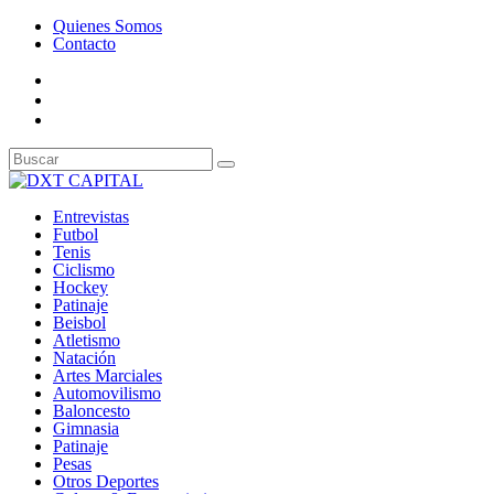
Quienes Somos
Contacto
Entrevistas
Futbol
Tenis
Ciclismo
Hockey
Patinaje
Beisbol
Atletismo
Natación
Artes Marciales
Automovilismo
Baloncesto
Gimnasia
Patinaje
Pesas
Otros Deportes