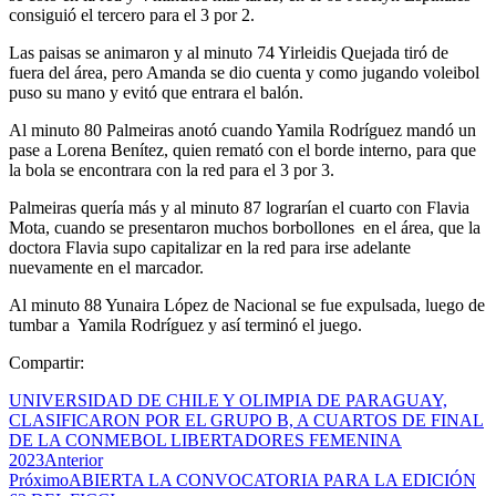
consiguió el tercero para el 3 por 2.
Las paisas se animaron y al minuto 74 Yirleidis Quejada tiró de
fuera del área, pero Amanda se dio cuenta y como jugando voleibol
puso su mano y evitó que entrara el balón.
Al minuto 80 Palmeiras anotó cuando Yamila Rodríguez mandó un
pase a Lorena Benítez, quien remató con el borde interno, para que
la bola se encontrara con la red para el 3 por 3.
Palmeiras quería más y al minuto 87 lograrían el cuarto con Flavia
Mota, cuando se presentaron muchos borbollones en el área, que la
doctora Flavia supo capitalizar en la red para irse adelante
nuevamente en el marcador.
Al minuto 88 Yunaira López de Nacional se fue expulsada, luego de
tumbar a Yamila Rodríguez y así terminó el juego.
Compartir:
UNIVERSIDAD DE CHILE Y OLIMPIA DE PARAGUAY,
CLASIFICARON POR EL GRUPO B, A CUARTOS DE FINAL
DE LA CONMEBOL LIBERTADORES FEMENINA
2023
Anterior
Próximo
ABIERTA LA CONVOCATORIA PARA LA EDICIÓN