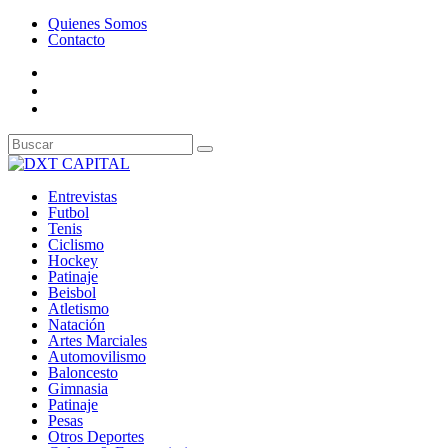
Quienes Somos
Contacto
Entrevistas
Futbol
Tenis
Ciclismo
Hockey
Patinaje
Beisbol
Atletismo
Natación
Artes Marciales
Automovilismo
Baloncesto
Gimnasia
Patinaje
Pesas
Otros Deportes