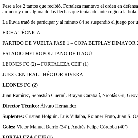
Pese a los 2 tantos que recibió, Fortaleza mantuvo el orden en defensa
arquero y que alguna de las flechas que tenía adelante cogiera la bola.
La lluvia trató de participar y al minuto 84 se suspendió el juego por 
FICHA TÉCNICA
PARTIDO DE VUELTA FASE 1 – COPA BETPLAY DIMAYOR 2
ESTADIO METROPOLITANO DE ITAGÜI
LEONES FC (2) – FORTALEZA CEIF (1)
JUEZ CENTRAL- HÉCTOR RIVERA
LEONES FC (2)
Juan Ramírez, Sebastián Cuernú, Brayan Carabalí, Nicolás Gil, Geov
Director Técnico:
Álvaro Hernández
Suplentes:
Cristian Holguín, Luis Villalba, Roinner Fruto, Juan S. 
Goles:
Victor Manuel Berrio (34’), Andrés Felipe Córdoba (40’)
FORTALEZA CEIF (1)