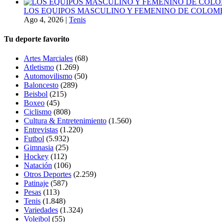
LOS EQUIPOS MASCULINO Y FEMENINO DE COLOMB
Ago 4, 2026
|
Tenis
Tu deporte favorito
Artes Marciales
(68)
Atletismo
(1.269)
Automovilismo
(50)
Baloncesto
(289)
Beisbol
(215)
Boxeo
(45)
Ciclismo
(808)
Cultura & Entretenimiento
(1.560)
Entrevistas
(1.220)
Futbol
(5.932)
Gimnasia
(25)
Hockey
(112)
Natación
(106)
Otros Deportes
(2.259)
Patinaje
(587)
Pesas
(113)
Tenis
(1.848)
Variedades
(1.324)
Voleibol
(55)