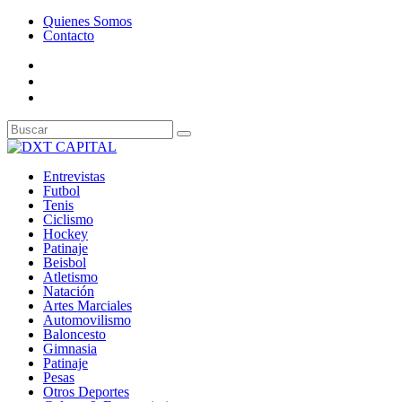
Quienes Somos
Contacto
Entrevistas
Futbol
Tenis
Ciclismo
Hockey
Patinaje
Beisbol
Atletismo
Natación
Artes Marciales
Automovilismo
Baloncesto
Gimnasia
Patinaje
Pesas
Otros Deportes