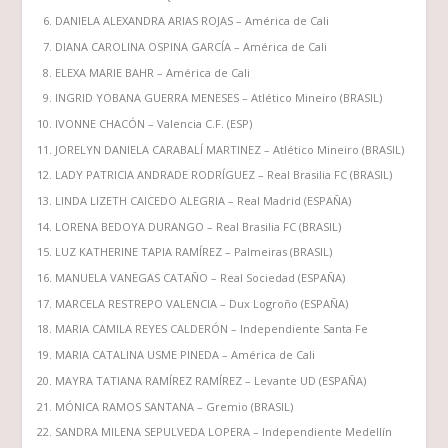
DANIELA ALEXANDRA ARIAS ROJAS – América de Cali
DIANA CAROLINA OSPINA GARCÍA – América de Cali
ELEXA MARIE BAHR – América de Cali
INGRID YOBANA GUERRA MENESES – Atlético Mineiro (BRASIL)
IVONNE CHACÓN – Valencia C.F. (ESP)
JORELYN DANIELA CARABALÍ MARTINEZ – Atlético Mineiro (BRASIL)
LADY PATRICIA ANDRADE RODRÍGUEZ – Real Brasilia FC (BRASIL)
LINDA LIZETH CAICEDO ALEGRIA – Real Madrid (ESPAÑA)
LORENA BEDOYA DURANGO – Real Brasilia FC (BRASIL)
LUZ KATHERINE TAPIA RAMÍREZ – Palmeiras (BRASIL)
MANUELA VANEGAS CATAÑO – Real Sociedad (ESPAÑA)
MARCELA RESTREPO VALENCIA – Dux Logroño (ESPAÑA)
MARIA CAMILA REYES CALDERÓN – Independiente Santa Fe
MARIA CATALINA USME PINEDA – América de Cali
MAYRA TATIANA RAMÍREZ RAMÍREZ – Levante UD (ESPAÑA)
MÓNICA RAMOS SANTANA – Gremio (BRASIL)
SANDRA MILENA SEPULVEDA LOPERA – Independiente Medellín