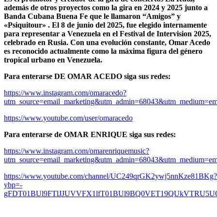
además de otros proyectos como la gira en 2024 y 2025 junto a
Banda Cubana Buena Fe que le llamaron “Amigos” y
«Psiquitour» . El 8 de junio del 2025, fue elegido internamente
para representar a Venezuela en el Festival de Intervision 2025,
celebrado en Rusia. Con una evolución constante, Omar Acedo
es reconocido actualmente como la máxima figura del género
tropical urbano en Venezuela.
Para enterarse DE OMAR ACEDO siga sus redes:
https://www.instagram.com/omaracedo?
utm_source=email_marketing&utm_admin=68043&utm_m
https://www.youtube.com/user/omaracedo
Para enterarse de OMAR ENRIQUE siga sus redes:
https://www.instagram.com/omarenriquemusic?
utm_source=email_marketing&utm_admin=68043&utm_m
https://www.youtube.com/channel/UC249qrGK2ywj5nnKze81BKg?
ybp=-
gFDT01BUl9FTlJJUVVFX1lfT01BUl9BQ0VET19QUkVTRU