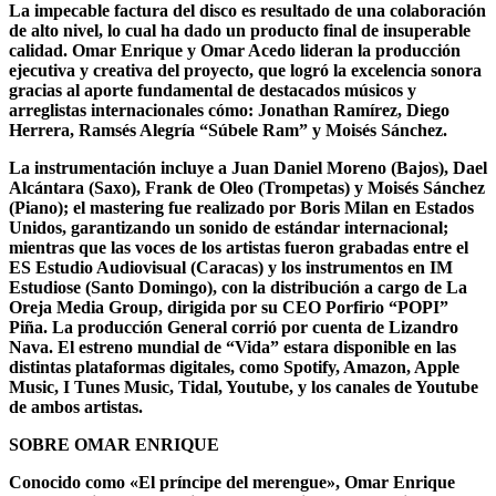
La impecable factura del disco es resultado de una colaboración
de alto nivel, lo cual ha dado un producto final de insuperable
calidad. Omar Enrique y Omar Acedo lideran la producción
ejecutiva y creativa del proyecto, que logró la excelencia sonora
gracias al aporte fundamental de destacados músicos y
arreglistas internacionales cómo: Jonathan Ramírez, Diego
Herrera, Ramsés Alegría “Súbele Ram” y Moisés Sánchez.
La instrumentación incluye a Juan Daniel Moreno (Bajos), Dael
Alcántara (Saxo), Frank de Oleo (Trompetas) y Moisés Sánchez
(Piano); el mastering fue realizado por Boris Milan en Estados
Unidos, garantizando un sonido de estándar internacional;
mientras que las voces de los artistas fueron grabadas entre el
ES Estudio Audiovisual (Caracas) y los instrumentos en IM
Estudiose (Santo Domingo), con la distribución a cargo de La
Oreja Media Group, dirigida por su CEO Porfirio “POPI”
Piña. La producción General corrió por cuenta de Lizandro
Nava. El estreno mundial de “Vida” estara disponible en las
distintas plataformas digitales, como Spotify, Amazon, Apple
Music, I Tunes Music, Tidal, Youtube, y los canales de Youtube
de ambos artistas.
SOBRE OMAR ENRIQUE
Conocido como «El príncipe del merengue», Omar Enrique