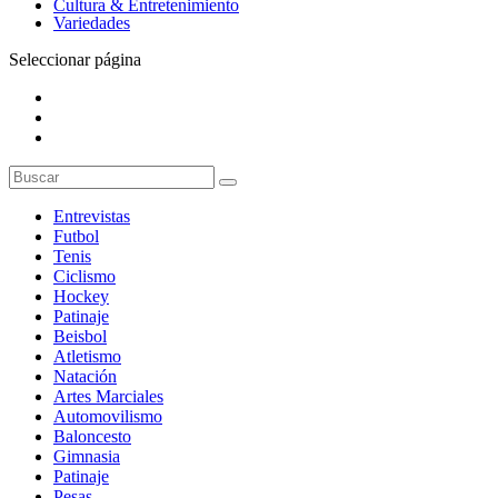
Cultura & Entretenimiento
Variedades
Seleccionar página
Entrevistas
Futbol
Tenis
Ciclismo
Hockey
Patinaje
Beisbol
Atletismo
Natación
Artes Marciales
Automovilismo
Baloncesto
Gimnasia
Patinaje
Pesas