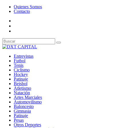
Quienes Somos
Contacto
Entrevistas
Futbol
Tenis
Ciclismo
Hockey
Patinaje
Beisbol
Atletismo
Natación
Artes Marciales
Automovilismo
Baloncesto
Gimnasia
Patinaje
Pesas
Otros Deportes