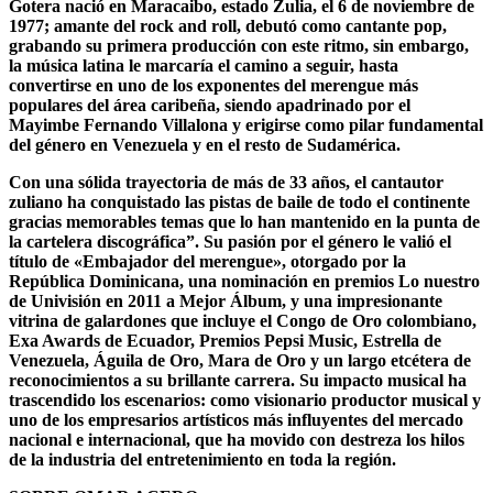
Gotera nació en Maracaibo, estado Zulia, el 6 de noviembre de
1977; amante del rock and roll, debutó como cantante pop,
grabando su primera producción con este ritmo, sin embargo,
la música latina le marcaría el camino a seguir, hasta
convertirse en uno de los exponentes del merengue más
populares del área caribeña, siendo apadrinado por el
Mayimbe Fernando Villalona y erigirse como pilar fundamental
del género en Venezuela y en el resto de Sudamérica.
Con una sólida trayectoria de más de 33 años, el cantautor
zuliano ha conquistado las pistas de baile de todo el continente
gracias memorables temas que lo han mantenido en la punta de
la cartelera discográfica”. Su pasión por el género le valió el
título de «Embajador del merengue», otorgado por la
República Dominicana, una nominación en premios Lo nuestro
de Univisión en 2011 a Mejor Álbum, y una impresionante
vitrina de galardones que incluye el Congo de Oro colombiano,
Exa Awards de Ecuador, Premios Pepsi Music, Estrella de
Venezuela, Águila de Oro, Mara de Oro y un largo etcétera de
reconocimientos a su brillante carrera. Su impacto musical ha
trascendido los escenarios: como visionario productor musical y
uno de los empresarios artísticos más influyentes del mercado
nacional e internacional, que ha movido con destreza los hilos
de la industria del entretenimiento en toda la región.