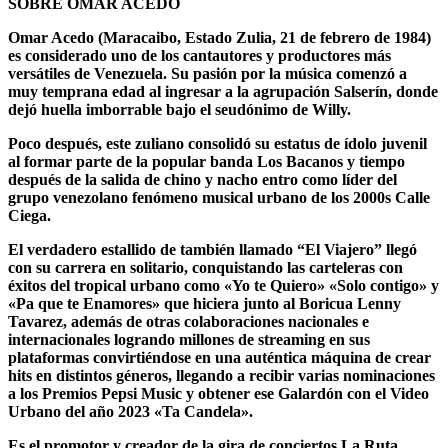
SOBRE OMAR ACEDO
Omar Acedo (Maracaibo, Estado Zulia, 21 de febrero de 1984)
es considerado uno de los cantautores y productores más
versátiles de Venezuela. Su pasión por la música comenzó a
muy temprana edad al ingresar a la agrupación Salserín, donde
dejó huella imborrable bajo el seudónimo de Willy.
Poco después, este zuliano consolidó su estatus de ídolo juvenil
al formar parte de la popular banda Los Bacanos y tiempo
después de la salida de chino y nacho entro como líder del
grupo venezolano fenómeno musical urbano de los 2000s Calle
Ciega.
El verdadero estallido de también llamado “El Viajero” llegó
con su carrera en solitario, conquistando las carteleras con
éxitos del tropical urbano como «Yo te Quiero» «Solo contigo» y
«Pa que te Enamores» que hiciera junto al Boricua Lenny
Tavarez, además de otras colaboraciones nacionales e
internacionales logrando millones de streaming en sus
plataformas convirtiéndose en una auténtica máquina de crear
hits en distintos géneros, llegando a recibir varias nominaciones
a los Premios Pepsi Music y obtener ese Galardón con el Video
Urbano del año 2023 «Ta Candela».
Es el promotor y creador de la gira de conciertos La Ruta,