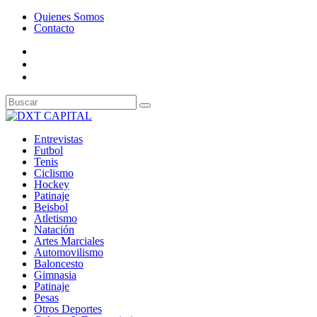
Quienes Somos
Contacto
Entrevistas
Futbol
Tenis
Ciclismo
Hockey
Patinaje
Beisbol
Atletismo
Natación
Artes Marciales
Automovilismo
Baloncesto
Gimnasia
Patinaje
Pesas
Otros Deportes