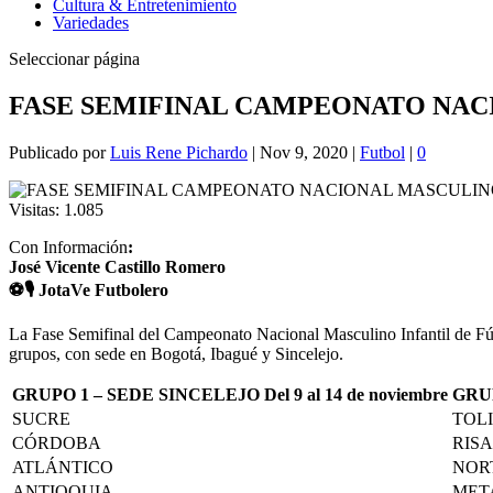
Cultura & Entretenimiento
Variedades
Seleccionar página
FASE SEMIFINAL CAMPEONATO NACI
Publicado por
Luis Rene Pichardo
|
Nov 9, 2020
|
Futbol
|
0
Visitas:
1.085
Con Información
:
José Vicente Castillo Romero
⚽🎙 JotaVe Futbolero
La Fase Semifinal del Campeonato Nacional Masculino Infantil de Fútbo
grupos, con sede en Bogotá, Ibagué y Sincelejo.
GRUPO 1 – SEDE SINCELEJO
Del 9 al 14 de noviembre
GRUP
SUCRE
TOL
CÓRDOBA
RIS
ATLÁNTICO
NOR
ANTIOQUIA
MET