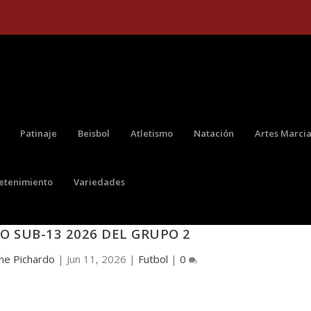
Patinaje
Beisbol
Atletismo
Natación
Artes Marcia
retenimiento
Variedades
RTEN EL LIDERATO EN EL GRUPO 2 DEL
IO SUB-13 2026 DEL GRUPO 2
ne Pichardo
|
Jun 11, 2026
|
Futbol
|
0