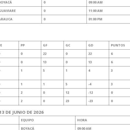
BOYACÁ
0
09:00 AM
GUAVIARE
0
11:00 AM
ARAUCA
0
01:00 PM
PE
PP
GF
GC
GD
PUNTOS
0
22
0
22
6
0
13
0
13
6
1
5
1
4
3
1
1
5
-4
3
2
0
12
-12
0
2
0
23
-23
0
3 DE JUNIO DE 2026
EQUIPO
HORA
BOYACÁ
09:00 AM