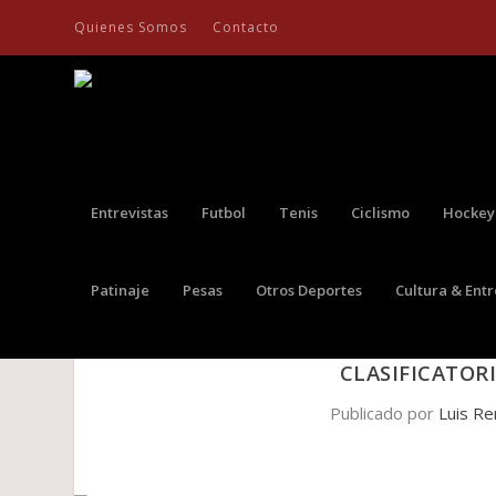
Quienes Somos
Contacto
Entrevistas
Futbol
Tenis
Ciclismo
Hockey
Patinaje
Pesas
Otros Deportes
Cultura & Ent
BOGOTÁ Y TOLIMA COMPA
CLASIFICATOR
Publicado por
Luis Re