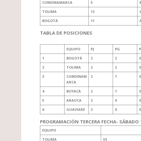
CUNDINAMARCA
5
TOLIMA
12
BOGOTÁ
11
TABLA DE POSICIONES
EQUIPO
PJ
PG
1
BOGOTÁ
2
2
0
2
TOLIMA
2
2
0
3
CUNDINAM
2
1
0
ARCA
4
BOYACÁ
2
1
0
5
ARAUCA
2
0
0
6
GUAVIARE
2
0
0
PROGRAMACIÓN TERCERA FECHA- SÁBADO 1
EQUIPO
TOLIMA
VS