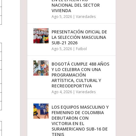
u
NACIONAL DEL SECTOR
i
VIVIENDA
r
Ago 5, 2026
|
Variedades
e
l
v
PRESENTACIÓN OFICIAL DE
o
LA SELECCIÓN MASCULINA
l
SUB-21 2026
u
Ago 5, 2026
|
Futbol
m
e
n
BOGOTÁ CUMPLE 488 AÑOS
.
Y LO CELEBRA CON UNA
PROGRAMACIÓN
ARTÍSTICA, CULTURAL Y
RECREODEPORTIVA
Ago 4, 2026
|
Variedades
LOS EQUIPOS MASCULINO Y
FEMENINO DE COLOMBIA
DEBUTARON CON
VICTORIA EN EL
SURAMERICANO SUB-16 DE
TENIS