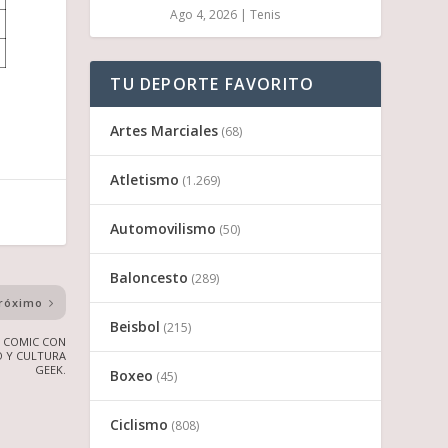
Ago 4, 2026
|
Tenis
TU DEPORTE FAVORITO
Artes Marciales
(68)
Atletismo
(1.269)
Automovilismo
(50)
Baloncesto
(289)
róximo
Beisbol
(215)
A COMIC CON
O Y CULTURA
GEEK.
Boxeo
(45)
Ciclismo
(808)