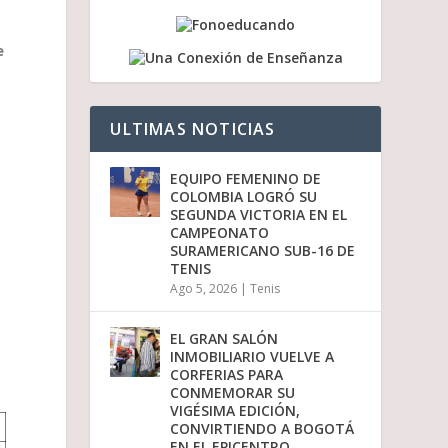
/
a
b
e
a
j
o
p
ULTIMAS NOTICIAS
a
r
a
EQUIPO FEMENINO DE
a
COLOMBIA LOGRÓ SU
u
SEGUNDA VICTORIA EN EL
m
CAMPEONATO
e
SURAMERICANO SUB-16 DE
n
TENIS
t
Ago 5, 2026
|
Tenis
a
r
o
EL GRAN SALÓN
d
INMOBILIARIO VUELVE A
i
CORFERIAS PARA
s
CONMEMORAR SU
m
VIGÉSIMA EDICIÓN,
i
CONVIRTIENDO A BOGOTÁ
n
EN EL EPICENTRO