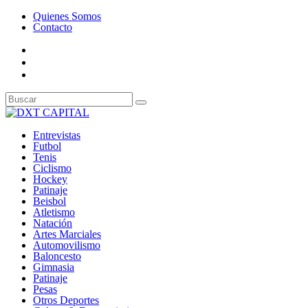
Quienes Somos
Contacto
Entrevistas
Futbol
Tenis
Ciclismo
Hockey
Patinaje
Beisbol
Atletismo
Natación
Artes Marciales
Automovilismo
Baloncesto
Gimnasia
Patinaje
Pesas
Otros Deportes