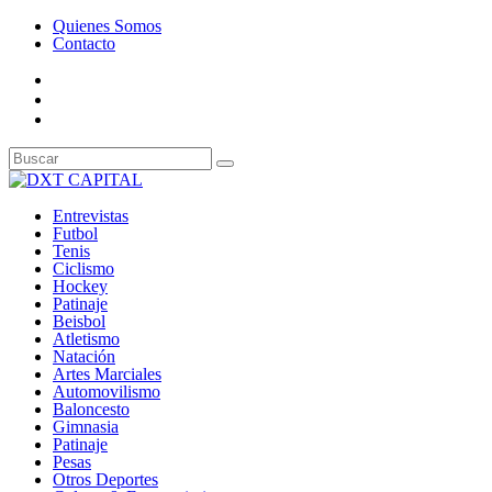
Quienes Somos
Contacto
Entrevistas
Futbol
Tenis
Ciclismo
Hockey
Patinaje
Beisbol
Atletismo
Natación
Artes Marciales
Automovilismo
Baloncesto
Gimnasia
Patinaje
Pesas
Otros Deportes