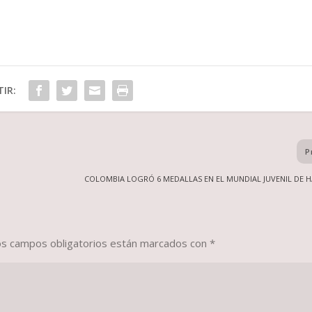
IR:
P
COLOMBIA LOGRÓ 6 MEDALLAS EN EL MUNDIAL JUVENIL DE H
os campos obligatorios están marcados con
*