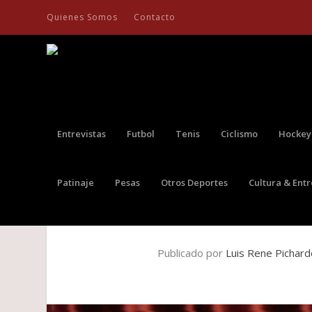
Quienes Somos
Contacto
Entrevistas
Futbol
Tenis
Ciclismo
Hockey
Patinaje
Pesas
Otros Deportes
Cultura & Ent
MIKE BAHÍA NOMINADO EN TRES 
Publicado por
Luis Rene Pichar