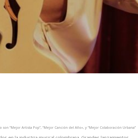
do son “Mejor Artista Pop”, “Mejor Canción del Año», y “Mejor Colaboración Urbana”
dos en la industria musical colombiana. Grandes lanzamientos