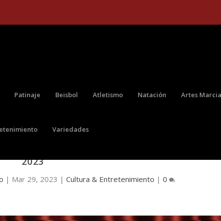
Patinaje
Beisbol
Atletismo
Natación
Artes Marcia
retenimiento
Variedades
CATEGORÍAS DE LOS PREMIOS NUESTRA TIERR
2023
do
|
Mar 29, 2023
|
Cultura & Entretenimiento
|
0