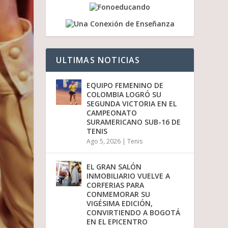
a
b
a
j
o
p
ULTIMAS NOTICIAS
a
r
a
EQUIPO FEMENINO DE
a
COLOMBIA LOGRÓ SU
u
SEGUNDA VICTORIA EN EL
m
CAMPEONATO
e
SURAMERICANO SUB-16 DE
n
TENIS
t
Ago 5, 2026
|
Tenis
a
r
o
EL GRAN SALÓN
d
INMOBILIARIO VUELVE A
i
CORFERIAS PARA
s
CONMEMORAR SU
m
VIGÉSIMA EDICIÓN,
i
CONVIRTIENDO A BOGOTÁ
n
EN EL EPICENTRO
u