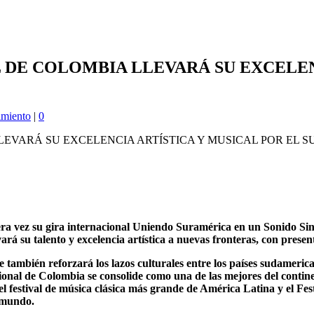
 DE COLOMBIA LLEVARÁ SU EXCELEN
imiento
|
0
vez su gira internacional Uniendo Suramérica en un Sonido Sinfóni
á su talento y excelencia artística a nuevas fronteras, con present
e también reforzará los lazos culturales entre los países sudameric
nal de Colombia se consolide como una de las mejores del continent
del festival de música clásica más grande de América Latina y el F
l mundo.