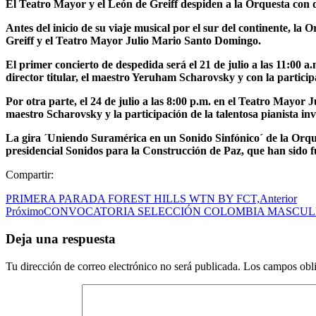
El Teatro Mayor y el León de Greiff despiden a la Orquesta con 
Antes del inicio de su viaje musical por el sur del continente, l
Greiff y el Teatro Mayor Julio Mario Santo Domingo.
El primer concierto de despedida será el 21 de julio a las 11:00 a
director titular, el maestro Yeruham Scharovsky y con la partic
Por otra parte, el 24 de julio a las 8:00 p.m. en el Teatro Mayor 
maestro Scharovsky y la participación de la talentosa pianista in
La gira ´Uniendo Suramérica en un Sonido Sinfónico´ de la Orque
presidencial Sonidos para la Construcción de Paz, que han sido f
Compartir:
PRIMERA PARADA FOREST HILLS WTN BY FCT,
Anterior
Próximo
CONVOCATORIA SELECCIÓN COLOMBIA MASCULI
Deja una respuesta
Tu dirección de correo electrónico no será publicada.
Los campos obli