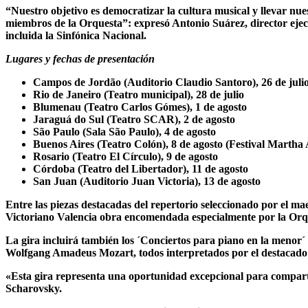
“Nuestro objetivo es democratizar la cultura musical y llevar nues
miembros de la Orquesta”: expresó Antonio Suárez, director ejec
incluida la Sinfónica Nacional.
Lugares y fechas de presentación
Campos de Jordão (Auditorio Claudio Santoro), 26 de juli
Rio de Janeiro (Teatro municipal), 28 de julio
Blumenau (Teatro Carlos Gómes), 1 de agosto
Jaraguá do Sul (Teatro SCAR), 2 de agosto
São Paulo (Sala São Paulo), 4 de agosto
Buenos Aires (Teatro Colón), 8 de agosto (Festival Martha 
Rosario (Teatro El Círculo), 9 de agosto
Córdoba (Teatro del Libertador), 11 de agosto
San Juan (Auditorio Juan Victoria), 13 de agosto
Entre las piezas destacadas del repertorio seleccionado por el m
Victoriano Valencia obra encomendada especialmente por la Orque
La gira incluirá también los ´Conciertos para piano en la menor´
Wolfgang Amadeus Mozart, todos interpretados por el destacado 
«Esta gira representa una oportunidad excepcional para comparti
Scharovsky.