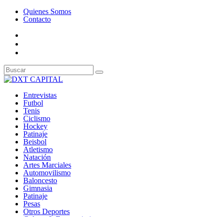
Quienes Somos
Contacto
Entrevistas
Futbol
Tenis
Ciclismo
Hockey
Patinaje
Beisbol
Atletismo
Natación
Artes Marciales
Automovilismo
Baloncesto
Gimnasia
Patinaje
Pesas
Otros Deportes