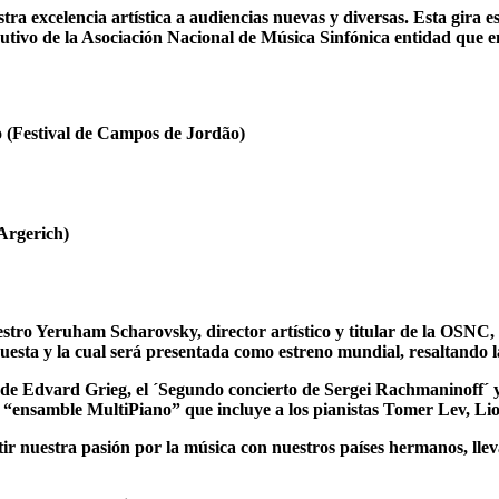
tra excelencia artística a audiencias nuevas y diversas. Esta gira 
utivo de la Asociación Nacional de Música Sinfónica entidad que en
o (Festival de Campos de Jordão)
Argerich)
aestro Yeruham Scharovsky, director artístico y titular de la OSNC
sta y la cual será presentada como estreno mundial, resaltando l
 de Edvard Grieg, el ´Segundo concierto de Sergei Rachmaninoff´ y
“ensamble MultiPiano” que incluye a los pianistas Tomer Lev, Lio
r nuestra pasión por la música con nuestros países hermanos, lle