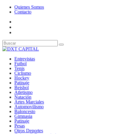
Quienes Somos
Contacto
Entrevistas
Futbol
Tenis
Ciclismo
Hockey
Patinaje
Beisbol
Atletismo
Natación
Artes Marciales
Automovilismo
Baloncesto
Gimnasia
Patinaje
Pesas
Otros Deportes