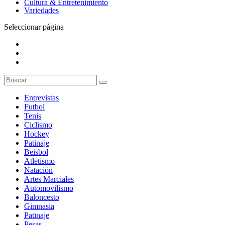
Cultura & Entretenimiento
Variedades
Seleccionar página
Entrevistas
Futbol
Tenis
Ciclismo
Hockey
Patinaje
Beisbol
Atletismo
Natación
Artes Marciales
Automovilismo
Baloncesto
Gimnasia
Patinaje
Pesas