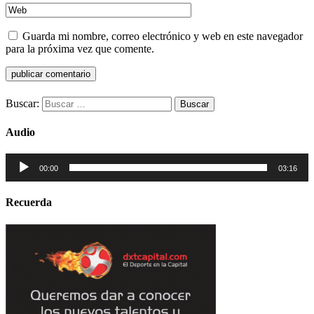
Guarda mi nombre, correo electrónico y web en este navegador
para la próxima vez que comente.
Buscar:
Audio
Reproductor
00:00
03:16
de
audio
Recuerda