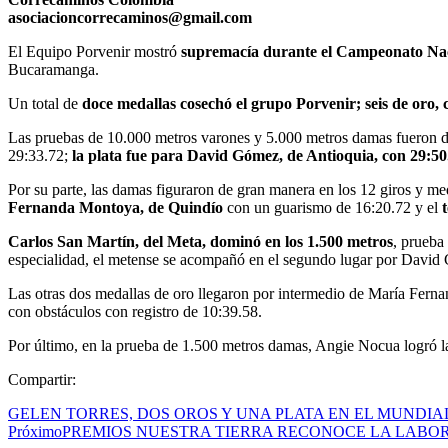
asociacioncorrecaminos@gmail.com
El Equipo Porvenir mostró
supremacía durante el Campeonato Na
Bucaramanga.
Un total de
doce medallas cosechó el grupo Porvenir; seis de oro, 
Las pruebas de 10.000 metros varones y 5.000 metros damas fueron do
29:33.72;
la plata fue para
David Gómez, de Antioquia, con 29:50
Por su parte, las damas figuraron de gran manera en los 12 giros y med
Fernanda Montoya, de Quindío
con un guarismo de 16:20.72 y el
Carlos San Martín, del Meta, dominó en los 1.500 metros
, prueba
especialidad, el metense se acompañó en el segundo lugar por David
Las otras dos medallas de oro llegaron por intermedio de María Fern
con obstáculos con registro de 10:39.58.
Por último, en la prueba de 1.500 metros damas, Angie Nocua logró la
Compartir:
GELEN TORRES, DOS OROS Y UNA PLATA EN EL MUNDIA
Próximo
PREMIOS NUESTRA TIERRA RECONOCE LA LABOR