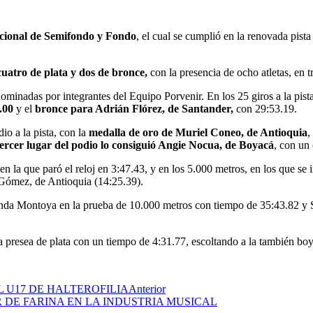
cional de Semifondo y Fondo
, el cual se cumplió en la renovada pist
cuatro de plata y dos de bronce,
con la presencia de ocho atletas, en 
minadas por integrantes del Equipo Porvenir. En los 25 giros a la pist
.00
y el
bronce para Adrián Flórez, de Santander,
con 29:53.19.
io a la pista, con la
medalla de oro de
Muriel Coneo, de Antioquia
,
tercer lugar del podio lo consiguió Angie Nocua, de Boyacá
, con un
 en la que paró el reloj en 3:47.43, y en los 5.000 metros, en los que s
 Gómez, de Antioquia (14:25.39).
anda Montoya en la prueba de 10.000 metros con tiempo de 35:43.82 y 
 presea de plata con un tiempo de 4:31.77, escoltando a la también bo
L U17 DE HALTEROFILIA
Anterior
 DE FARINA EN LA INDUSTRIA MUSICAL