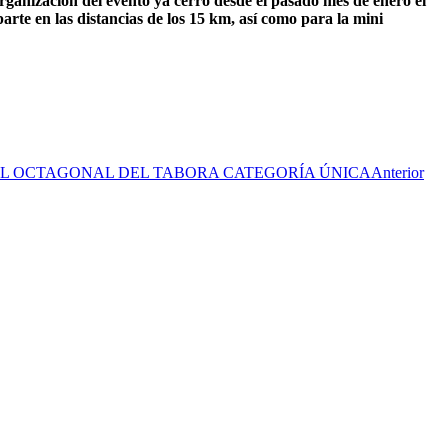
rganización del evento ya cerró desde el pasado mes de enero el
rte en las distancias de los 15 km, así como para la mini
DEL OCTAGONAL DEL TABORA CATEGORÍA ÚNICA
Anterior