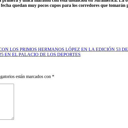
 la primera y única maratón con esta distinción en Suramérica. La o
la fecha quedan muy pocos cupos para los corredores que tomarán pa
CON LOS PRIMOS HERMANOS LÓPEZ EN LA EDICIÓN 53 
5 EN EL PALACIO DE LOS DEPORTES
gatorios están marcados con
*