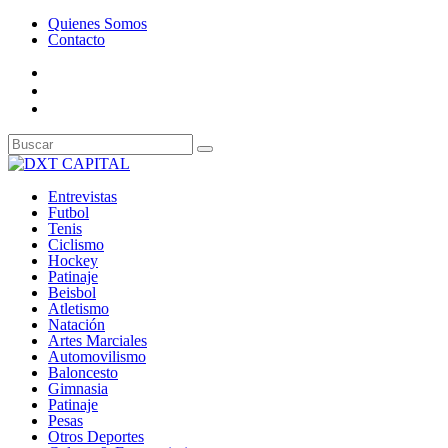
Quienes Somos
Contacto
Entrevistas
Futbol
Tenis
Ciclismo
Hockey
Patinaje
Beisbol
Atletismo
Natación
Artes Marciales
Automovilismo
Baloncesto
Gimnasia
Patinaje
Pesas
Otros Deportes