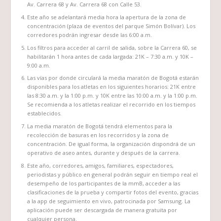
Av. Carrera 68 y Av. Carrera 68 con Calle 53.
Este año se adelantará media hora la apertura de la zona de
concentración (plaza de eventos del parque Simón Bolívar). Los
corredores podrán ingresar desde las 6:00 a.m.
Los filtros para acceder al carril de salida, sobre la Carrera 60, se
habilitarán 1 hora antes de cada largada: 21K – 7:30 a.m. y 10K –
9:00 a.m.
Las vías por donde circulará la media maratón de Bogotá estarán
disponibles para los atletas en los siguientes horarios: 21K entre
las 8:30 a.m. y la 1:00 p.m. y 10K entre las 10:00 a.m. y la 1:00 p.m.
Se recomienda a los atletas realizar el recorrido en los tiempos
establecidos.
La media maratón de Bogotá tendrá elementos para la
recolección de basuras en los recorridos y la zona de
concentración. De igual forma, la organización dispondrá de un
operativo de aseo antes, durante y después de la carrera.
Este año, corredores, amigos, familiares, espectadores,
periodistas y público en general podrán seguir en tiempo real el
desempeño de los participantes de la mmB, acceder a las
clasificaciones de la prueba y compartir fotos del evento, gracias
a la app de seguimiento en vivo, patrocinada por Samsung. La
aplicación puede ser descargada de manera gratuita por
cualquier persona.