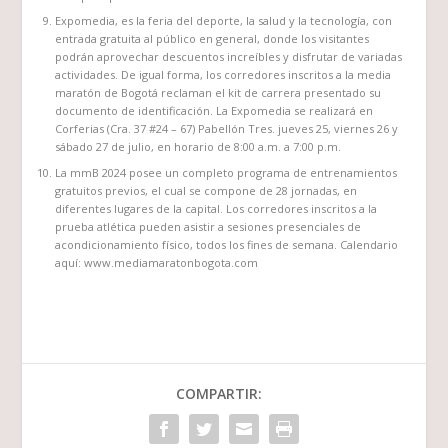
Expomedia, es la feria del deporte, la salud y la tecnología, con
entrada gratuita al público en general, donde los visitantes
podrán aprovechar descuentos increíbles y disfrutar de variadas
actividades. De igual forma, los corredores inscritos a la media
maratón de Bogotá reclaman el kit de carrera presentado su
documento de identificación. La Expomedia se realizará en
Corferias (Cra. 37 #24 – 67) Pabellón Tres. jueves 25, viernes 26 y
sábado 27 de julio, en horario de 8:00 a.m. a 7:00 p.m.
La mmB 2024 posee un completo programa de entrenamientos
gratuitos previos, el cual se compone de 28 jornadas, en
diferentes lugares de la capital. Los corredores inscritos a la
prueba atlética pueden asistir a sesiones presenciales de
acondicionamiento físico, todos los fines de semana. Calendario
aquí: www.mediamaratonbogota.com
COMPARTIR: