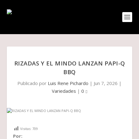
RIZADAS Y EL MINDO LANZAN PAPI-Q
BBQ
Publicado por
Luis Rene Pichardo
|
Jun 7, 2026
|
Variedades
|
0
Visitas:
709
Por: