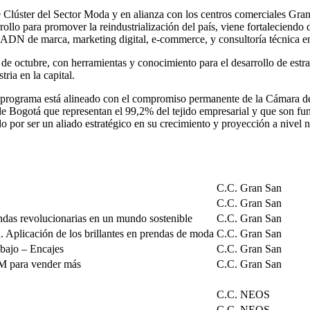
Clúster del Sector Moda y en alianza con los centros comerciales Gran
rrollo para promover la reindustrialización del país, viene fortalecien
DN de marca, marketing digital, e-commerce, y consultoría técnica en
21 de octubre, con herramientas y conocimiento para el desarrollo de e
ria en la capital.
e programa está alineado con el compromiso permanente de la Cámara de
 Bogotá que representan el 99,2% del tejido empresarial y que son fu
do por ser un aliado estratégico en su crecimiento y proyección a nivel n
C.C. Gran San
C.C. Gran San
endas revolucionarias en un mundo sostenible
C.C. Gran San
a. Aplicación de los brillantes en prendas de moda
C.C. Gran San
 bajo – Encajes
C.C. Gran San
RM para vender más
C.C. Gran San
C.C. NEOS
C.C. NEOS