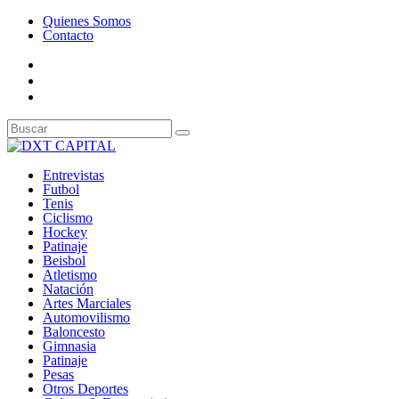
Quienes Somos
Contacto
Entrevistas
Futbol
Tenis
Ciclismo
Hockey
Patinaje
Beisbol
Atletismo
Natación
Artes Marciales
Automovilismo
Baloncesto
Gimnasia
Patinaje
Pesas
Otros Deportes