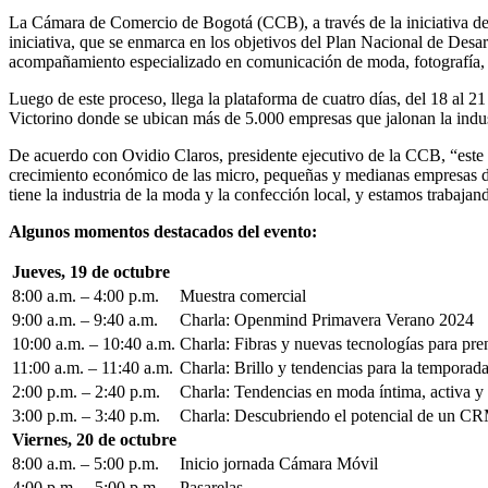
La Cámara de Comercio de Bogotá (CCB), a través de la iniciativa de 
iniciativa, que se enmarca en los objetivos del Plan Nacional de Desa
acompañamiento especializado en comunicación de moda, fotografía, A
Luego de este proceso, llega la plataforma de cuatro días, del 18 al 
Victorino donde se ubican más de 5.000 empresas que jalonan la indust
De acuerdo con Ovidio Claros, presidente ejecutivo de la CCB, “est
crecimiento económico de las micro, pequeñas y medianas empresas de
tiene la industria de la moda y la confección local, y estamos trabajan
Algunos momentos destacados del evento:
Jueves, 19 de octubre
8:00 a.m. – 4:00 p.m.
Muestra comercial
9:00 a.m. – 9:40 a.m.
Charla: Openmind Primavera Verano 2024
10:00 a.m. – 10:40 a.m.
Charla: Fibras y nuevas tecnologías para pr
11:00 a.m. – 11:40 a.m.
Charla: Brillo y tendencias para la temporad
2:00 p.m. – 2:40 p.m.
Charla: Tendencias en moda íntima, activa y
3:00 p.m. – 3:40 p.m.
Charla: Descubriendo el potencial de un C
Viernes, 20 de octubre
8:00 a.m. – 5:00 p.m.
Inicio jornada Cámara Móvil
4:00 p.m. – 5:00 p.m.
Pasarelas