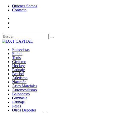
Quienes Somos
Contacto
Entrevistas
Futbol
Tenis
Ciclismo
Hockey
Patinaje
Beisbol
Atletismo
Natación
Artes Marciales
Automovilismo
Baloncesto
Gimnasia
Patinaje
Pesas
Otros Deportes