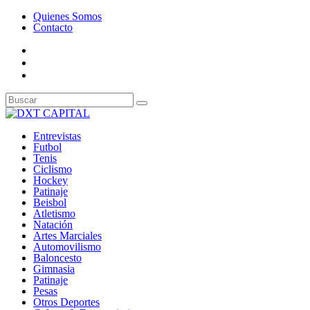
Quienes Somos
Contacto
Entrevistas
Futbol
Tenis
Ciclismo
Hockey
Patinaje
Beisbol
Atletismo
Natación
Artes Marciales
Automovilismo
Baloncesto
Gimnasia
Patinaje
Pesas
Otros Deportes