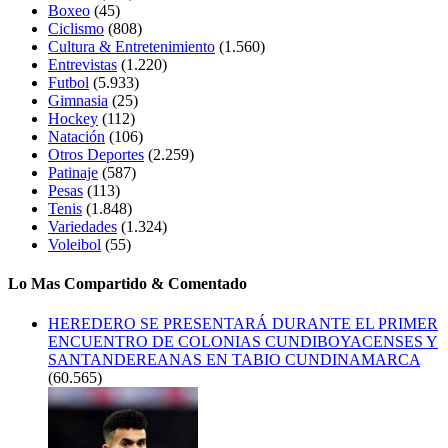
Boxeo
(45)
Ciclismo
(808)
Cultura & Entretenimiento
(1.560)
Entrevistas
(1.220)
Futbol
(5.933)
Gimnasia
(25)
Hockey
(112)
Natación
(106)
Otros Deportes
(2.259)
Patinaje
(587)
Pesas
(113)
Tenis
(1.848)
Variedades
(1.324)
Voleibol
(55)
Lo Mas Compartido & Comentado
HEREDERO SE PRESENTARÁ DURANTE EL PRIMER
ENCUENTRO DE COLONIAS CUNDIBOYACENSES Y
SANTANDEREANAS EN TABIO CUNDINAMARCA
(60.565)