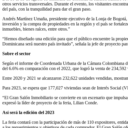
otros servicios transversales. Durante el evento, los visitantes encontr
del país, con la tranquilidad para dar el gran paso.
Andrés Martínez Umaña, presidente ejecutivo de la Lonja de Bogotá, e
inversión y la compra de propiedades en la región y el país se fortale
inmuebles, bienes raíces, entre otros.”
“Hemos diseñado una edición para que el público encuentre la propied
Dominicana será nuestro país invitado”, señala la jefe de proyecto par
Sobre el sector
Según el informe de Coordenada Urbana de la Cámara Colombiana de 
del 6.6% en comparación con el 2022, que logró la venta de 234,592 
Entre 2020 y 2021 se alcanzaron 232,622 unidades vendidas, mostran
Para 2023, se espera que 177,027 viviendas sean de Interés Social (
“El Gran Salón Inmobiliario se convierte en un escenario que impulsa e
expresó la líder de proyecto de la feria, Lilian Conde.
Así será la edición del 2023
La feria contará con la participación de más de 110 expositores, entida
a los requerimientos y objetivos de cada comprador. El Gran Salón ofer