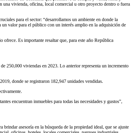
en una vivienda, oficina, local comercial u otro proyecto dentro o fuera
uciales para el sector: “desarrollamos un ambiente en donde la
 un valor para el público con un interés amplio en la adquisición de
 ofrece. Es importante resaltar que, para este año República
e 250,000 viviendas en 2023. Lo anterior representa un incremento
2019, donde se registraron 182,947 unidades vendidas.
ectivamente.
itantes encuentran inmuebles para todas las necesidades y gustos”,
ra brindar asesoría en la búsqueda de la propiedad ideal, que se ajuste
al, oficinas, hoteles, locales comerciales, parques industriales