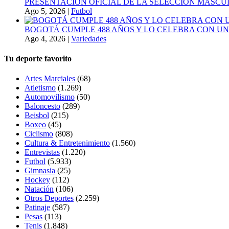
PRESENTACIÓN OFICIAL DE LA SELECCIÓN MASCULI
Ago 5, 2026
|
Futbol
BOGOTÁ CUMPLE 488 AÑOS Y LO CELEBRA CON U
Ago 4, 2026
|
Variedades
Tu deporte favorito
Artes Marciales
(68)
Atletismo
(1.269)
Automovilismo
(50)
Baloncesto
(289)
Beisbol
(215)
Boxeo
(45)
Ciclismo
(808)
Cultura & Entretenimiento
(1.560)
Entrevistas
(1.220)
Futbol
(5.933)
Gimnasia
(25)
Hockey
(112)
Natación
(106)
Otros Deportes
(2.259)
Patinaje
(587)
Pesas
(113)
Tenis
(1.848)