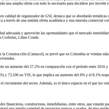
arán una amplia oferta con todo lo necesario para decidirse por invertir 
n calidad de organizador de GSI, destaca que se abordarán temáticas cr
zca a través de una nutrida oferta académica y una muestra comercial con
ad adecuada y aproveche las oportunidades que el mercado inmobiliario
a Corferias, Lilian Conde.
la Construcción (Camacol), se prevé que en Colombia se vendan más d
viviendas.
do un aumento del 27.2% en comparación con el período entre 2016 y 
VIS) y 73,106 no VIS, lo que implica un aumento del 6% y el 8.1% resp
l crecimiento del sector. Además, es el único espacio en el que los vis
des financieras, constructoras, inmobiliarias, entre otros, que estarán pa
tará una amplia variedad de proyectos nuevos y usados, de tipo residenci