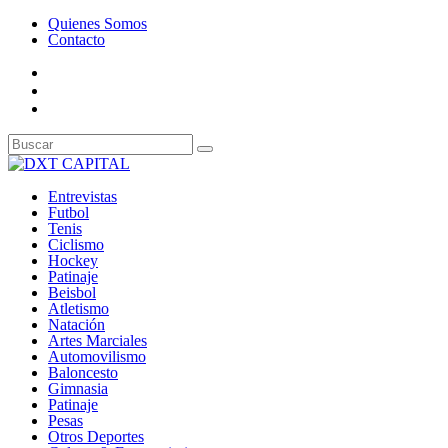
Quienes Somos
Contacto
Entrevistas
Futbol
Tenis
Ciclismo
Hockey
Patinaje
Beisbol
Atletismo
Natación
Artes Marciales
Automovilismo
Baloncesto
Gimnasia
Patinaje
Pesas
Otros Deportes