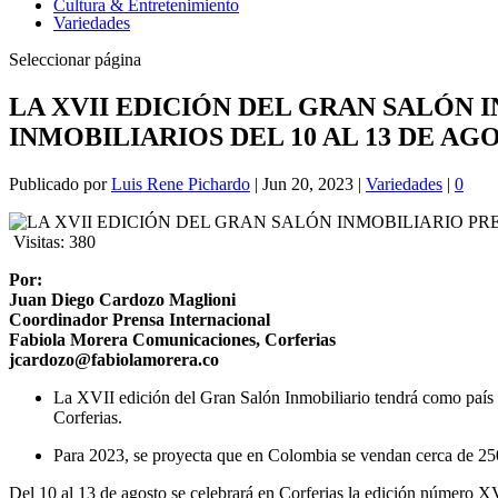
Cultura & Entretenimiento
Variedades
Seleccionar página
LA XVII EDICIÓN DEL GRAN SALÓN
INMOBILIARIOS DEL 10 AL 13 DE AG
Publicado por
Luis Rene Pichardo
|
Jun 20, 2023
|
Variedades
|
0
Visitas:
380
Por:
Juan Diego Cardozo Maglioni
Coordinador Prensa Internacional
Fabiola Morera Comunicaciones, Corferias
jcardozo@fabiolamorera.co
La XVII edición del Gran Salón Inmobiliario tendrá como país i
Corferias.
Para 2023, se proyecta que en Colombia se vendan cerca de 2
Del 10 al 13 de agosto se celebrará en Corferias la edición número X