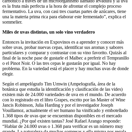
carbónico a través de un microorganismo llamado levadura y la uva
es la fruta más perfecta a la hora de afrontar el complejo proceso
fermentativo. La uva, con casi tres cuartas partes de azúcares, tiene
una la materia prima rica para elaborar este fermentado”, explica el
sommelier.
Miles de uvas distintas, un solo vino verdadero
Entonces la invitación en Expovinos es a aprender y conocer más
sobre uvas, probar nuevas cepas, identificar sus aromas y sabores
particulares y comparar y contrastar con su vino favorito. Quizás al
final de la noche pase de gustarle el Malbec a preferir el Tempranillo
o el Pinot Noir. O las tres cepas le gustarán por igual. No hay
problema. En la variedad está el placer y hay muchas uvas de donde
elegir.
Según el ampelógrafo Tim Umwin (Ampelografía, área de la
botánica que estudia la identificación y clasificación de las vides)
existen más de 24.000 variedades de uva en el mundo. De acuerdo
con lo registrado en el libro Grapes, escrito por las Master of Wine
Jancis Robinson, Julia Harding y por el investigador Joseph
Vouillamoz, actualmente el ser humano ha vinificado y embotellado
1.368 tipos de uvas que se encuentran disponibles en el mercado
mundial. ¿Por qué existen tantas? José Rafael Arango responde:
“Hablar de 24.000 uvas o 1.368 para verificar es un número muy
grande. La naturaleza da muchas sorpresas y ella misma nos regala