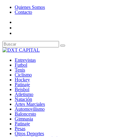
Quienes Somos
Contacto
Entrevistas
Futbol
Tenis
Ciclismo
Hockey
Patinaje
Beisbol
Atletismo
Natación
Artes Marciales
Automovilismo
Baloncesto
Gimnasia
Patinaje
Pesas
Otros Deportes