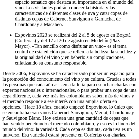
espacio temático que destaca su importancia en el mundo del
vino. Los visitantes podrán conocer la historia y las
características de diferentes clases de uva y catar copas de
distintas cepas de Cabernet Sauvignon a Garnacha, de
Chardonnay a Macabeo.
Expovinos 2023 se realizará del 2 al 5 de agosto en Bogotá
(Corferias) y del 17 al 20 de agosto en Medellín (Plaza
Mayor). «Tan sencillo como disfrutar un vino» es el tema
central de esta edición que se refiere a la belleza, la sencillez y
la originalidad del vino y en beberlo sin complicaciones,
enfatizando su consumo responsable.
Desde 2006, Expovinos se ha caracterizado por ser un espacio para
la promoción del conocimiento del vino y su cultura. Gracias a todas
las personas que cada año asisten a la feria para escuchar charlas con
expertos nacionales o internacionales, o para probar una copa de una
cepa diferente, cada vez más los colombianos saben más de vinos y
el mercado responde a ese interés con una amplia oferta en
opciones. “Hace 18 años, cuando empezó Expovinos, lo único que
se encontraba eran vinos Cabernet Sauvignon, Merlot, Chardonnay
y Sauvignon Blanc. Hoy existen una gran cantidad de cepas que
han venido penetrando el mercado colombiano, y eso es lo lindo del
mundo del vino: la variedad. Cada cepa es distinta, cada uva es un
universo. Esa variedad estará presente en Corferias con charlas,