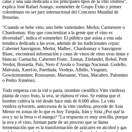
catas y una sala dedicada a los principales tipos de la vitis vinifera”,
explica José Rafael Arango, sommelier de Grupo Éxito y primer
colombiano en ser juez internacional del Concurso Mundial de
Bruselas.
“Cuando se bebe vino, uno bebe variedades: Merlot, Carmenere o
Chardonnay. Hay que concientizar a la gente que el vino es
diversidad”, indica el sommelier. El público que asista a esta sala
temática dedicada a las uvas, además de las tradicionales cepas:
Cabernet Sauvignon, Merlot, Malbec, Chardonnay o Sauvignon
Blanc, encontrará información y catas de vinos de otras uvas tintas y
blancas: Garnacha, Cabernet Franc, Tannat, Zinfandel, Bobal, Petit
Verdot, Bonarda, País, Nero d’Avola o Touriga Nacional. Godello,
Malvasía, Xarel-lo, Parellada, Verdejo, Albillo, Viognier,
Gewürztraminer, Roussanne, Marsanne, Viura, Macabeo, Palomino
o Pedro Ximénez.
Todo empieza con la vid o parra, (nombre científico Vitis vinifera)
planta de cuyo fruto, la uva, se elabora el vino. Se estima que el
hombre cultiva la vid desde hace más de 8.000 años. La vitis
vinifera sylvestris, antecesora de la vitis vinifera, procede de Asia
Menor en zonas de lo que es hoy Turquía, Irán y Siria ¿Por qué la
uva y no la fresa o el mango? “La respuesta es muy sencilla, porque
la uva y el vino, forman parte de un proceso que se llama
fermentación que es la transformación de azúcares en alcohol y gas