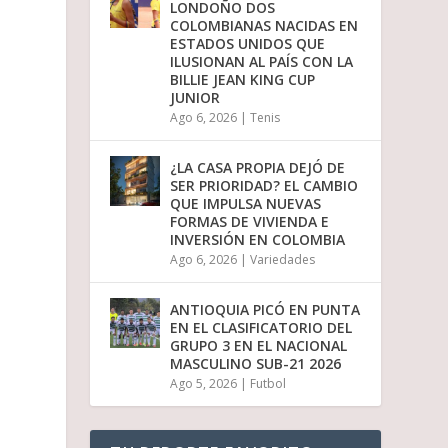
LONDOÑO DOS
i
COLOMBIANAS NACIDAS EN
r
ESTADOS UNIDOS QUE
e
ILUSIONAN AL PAÍS CON LA
l
BILLIE JEAN KING CUP
v
JUNIOR
o
Ago 6, 2026
|
Tenis
l
u
m
¿LA CASA PROPIA DEJÓ DE
e
SER PRIORIDAD? EL CAMBIO
n
QUE IMPULSA NUEVAS
.
FORMAS DE VIVIENDA E
INVERSIÓN EN COLOMBIA
Ago 6, 2026
|
Variedades
ANTIOQUIA PICÓ EN PUNTA
EN EL CLASIFICATORIO DEL
GRUPO 3 EN EL NACIONAL
MASCULINO SUB-21 2026
Ago 5, 2026
|
Futbol