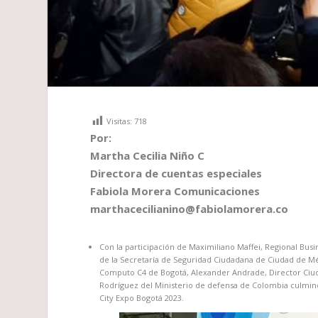
Visitas:
718
Por:
Martha Cecilia Niño C
Directora de cuentas especiales
Fabiola Morera Comunicaciones
marthacecilianino@fabiolamorera.co
Con la participación de Maximiliano Maffei, Regional Bus
de la Secretaría de Seguridad Ciudadana de Ciudad de M
Computo C4 de Bogotá, Alexander Andrade, Director Ciuda
Rodríguez del Ministerio de defensa de Colombia culmin
City Expo Bogotá 2023.