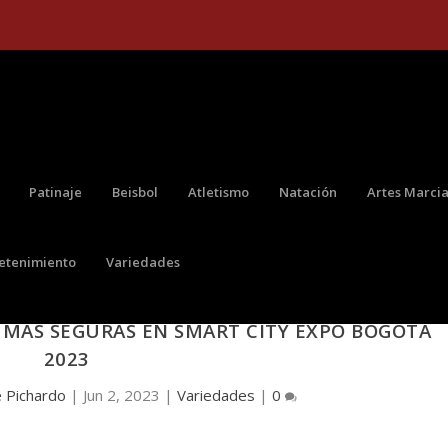
Patinaje
Beisbol
Atletismo
Natación
Artes Marcia
retenimiento
Variedades
CNOLOGÍA SE REUNIERON EN EL PANEL SOBRE
 MÁS SEGURAS EN SMART CITY EXPO BOGOTÁ
2023
e Pichardo
|
Jun 2, 2023
|
Variedades
|
0