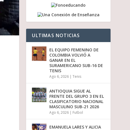
a
b
a
j
o
p
ULTIMAS NOTICIAS
a
r
a
EL EQUIPO FEMENINO DE
a
COLOMBIA VOLVIÓ A
u
GANAR EN EL
m
SURAMERICANO SUB-16 DE
e
TENIS
n
Ago 6, 2026
|
Tenis
t
a
r
ANTIOQUIA SIGUE AL
o
FRENTE DEL GRUPO 3 EN EL
d
a
CLASIFICATORIO NACIONAL
i
MASCULINO SUB-21 2026
s
Ago 6, 2026
|
Futbol
m
i
n
EMANUELA LARES Y ALICIA
u