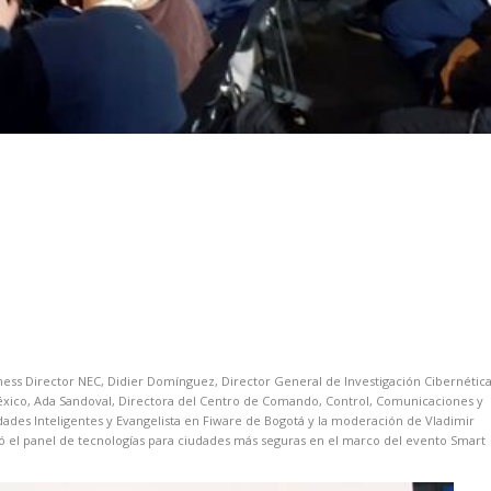
iness Director NEC, Didier Domínguez, Director General de Investigación Cibernétic
éxico, Ada Sandoval, Directora del Centro de Comando, Control, Comunicaciones y
des Inteligentes y Evangelista en Fiware de Bogotá y la moderación de Vladimir
ó el panel de tecnologías para ciudades más seguras en el marco del evento Smart