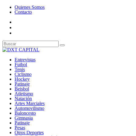
Quienes Somos
Contacto
Entrevistas
Futbol
Tenis
Ciclismo
Hockey
Patinaje
Beisbol
Atletismo
Natación
Artes Marciales
Automovilismo
Baloncesto
Gimnasia
Patinaje
Pesas
Otros Deportes