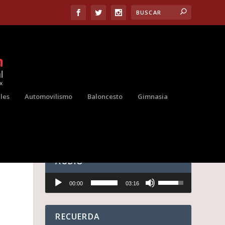
les
Automovilismo
Baloncesto
Gimnasia
Y
AUDIO
Reproductor
U
00:00
03:16
de
t
audio
i
l
i
RECUERDA
z