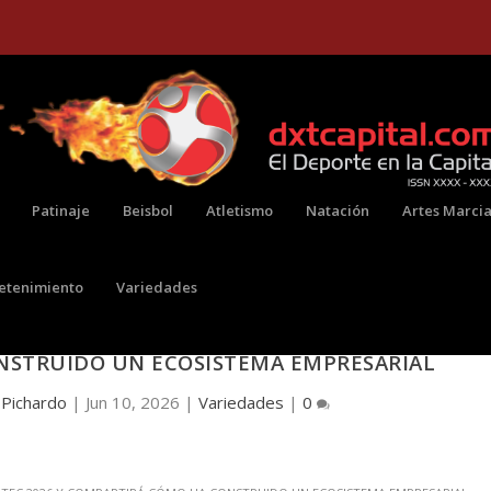
Patinaje
Beisbol
Atletismo
Natación
Artes Marcia
retenimiento
Variedades
P INC. ESTÁ PRESENTE EN ALIMENTEC 2026 
NSTRUIDO UN ECOSISTEMA EMPRESARIAL
 Pichardo
|
Jun 10, 2026
|
Variedades
|
0