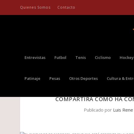
Quienes Somos
Contacto
Entrevistas
Futbol
Tenis
Ciclismo
Hockey
Patinaje
Pesas
Otros Deportes
Cultura & Ent
EL FUNDADOR DE SABORCOL GROU
COMPARTIRÁ CÓMO HA CO
Publicado por
Luis Rene