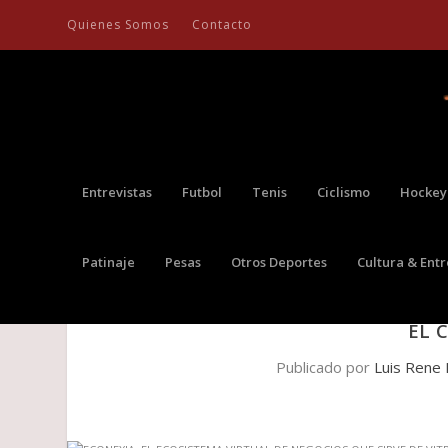
Quienes Somos
Contacto
Entrevistas
Futbol
Tenis
Ciclismo
Hockey
Patinaje
Pesas
Otros Deportes
Cultura & Ent
ECONEXIA, EL ECOSISTEMA VIRT
EL 
Publicado por
Luis Rene 