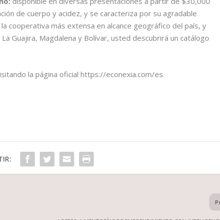
no:
disponible en diversas presentaciones a partir de $30,000
ción de cuerpo y acidez, y se caracteriza por su agradable
 la cooperativa más extensa en alcance geográfico del país, y
a Guajira, Magdalena y Bolívar, usted descubrirá un catálogo
itando la página oficial https://econexia.com/es.
IR:
P