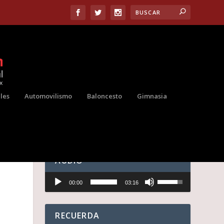
les
Automovilismo
Baloncesto
Gimnasia
AUDIO
Reproductor
U
00:00
03:16
de
t
audio
i
l
i
RECUERDA
z