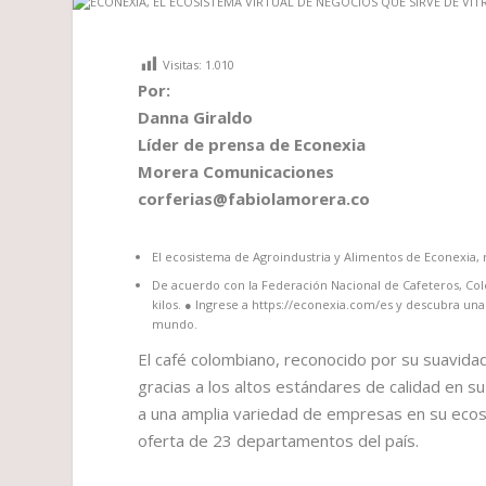
Visitas:
1.010
Por:
Danna Giraldo
Líder de prensa de Econexia
Morera Comunicaciones
corferias@fabiolamorera.co
El ecosistema de Agroindustria y Alimentos de Econexia,
De acuerdo con la Federación Nacional de Cafeteros, Col
kilos. ● Ingrese a https://econexia.com/es y descubra un
mundo.
El café colombiano, reconocido por su suavida
gracias a los altos estándares de calidad en su
a una amplia variedad de empresas en su ecosi
oferta de 23 departamentos del país.