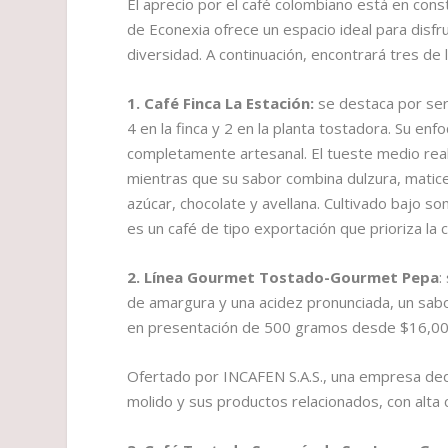
El aprecio por el café colombiano está en const
de Econexia ofrece un espacio ideal para disfr
diversidad. A continuación, encontrará tres de
1. Café Finca La Estación:
se destaca por ser
4 en la finca y 2 en la planta tostadora. Su e
completamente artesanal. El tueste medio realz
mientras que su sabor combina dulzura, matice
azúcar, chocolate y avellana. Cultivado bajo 
es un café de tipo exportación que prioriza la c
2. Línea Gourmet Tostado-Gourmet Pepa
:
de amargura y una acidez pronunciada, un sab
en presentación de 500 gramos desde $16,00
Ofertado por INCAFEN S.A.S., una empresa ded
molido y sus productos relacionados, con alta c