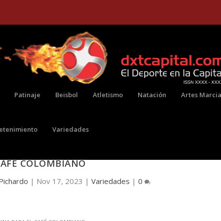
Patinaje
Beisbol
Atletismo
Natación
Artes Marcia
retenimiento
Variedades
UAL DE NEGOCIOS QUE SIRVE DE VITRINA PARA
CAFÉ COLOMBIANO
Pichardo
|
Nov 17, 2023
|
Variedades
|
0