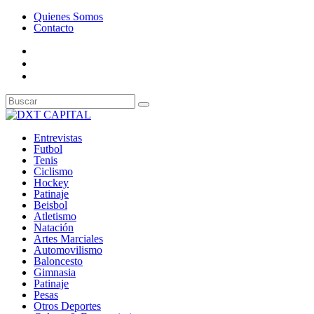
Quienes Somos
Contacto
Entrevistas
Futbol
Tenis
Ciclismo
Hockey
Patinaje
Beisbol
Atletismo
Natación
Artes Marciales
Automovilismo
Baloncesto
Gimnasia
Patinaje
Pesas
Otros Deportes