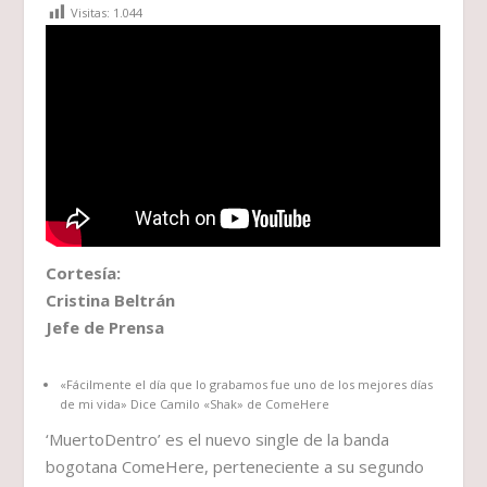
Visitas:
1.044
Cortesía:
Cristina Beltrán
Jefe de Prensa
«Fácilmente el día que lo grabamos fue uno de los mejores días
de mi vida» Dice Camilo «Shak» de ComeHere
‘MuertoDentro’ es el nuevo single de la banda
bogotana ComeHere, perteneciente a su segundo