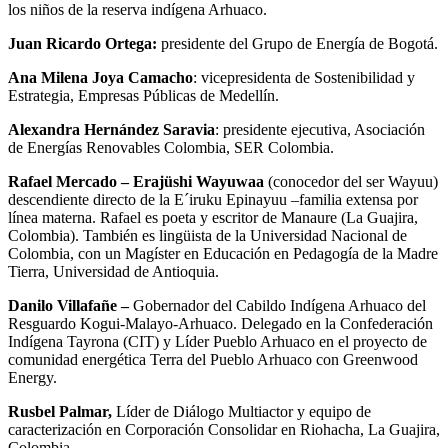
los niños de la reserva indígena Arhuaco.
Juan Ricardo Ortega:
presidente del Grupo de Energía de Bogotá.
Ana Milena Joya Camacho
: vicepresidenta de Sostenibilidad y
Estrategia, Empresas Públicas de Medellín.
Alexandra Hernández Saravia
: presidente ejecutiva, Asociación
de Energías Renovables Colombia, SER Colombia.
Rafael Mercado – Erajüshi Wayuwaa
(conocedor del ser Wayuu)
descendiente directo de la E´iruku Epinayuu –familia extensa por
línea materna. Rafael es poeta y escritor de Manaure (La Guajira,
Colombia). También es lingüista de la Universidad Nacional de
Colombia, con un Magíster en Educación en Pedagogía de la Madre
Tierra, Universidad de Antioquia.
Danilo Villafañe –
Gobernador del Cabildo Indígena Arhuaco del
Resguardo Kogui-Malayo-Arhuaco. Delegado en la Confederación
Indígena Tayrona (CIT) y Líder Pueblo Arhuaco en el proyecto de
comunidad energética Terra del Pueblo Arhuaco con Greenwood
Energy.
Rusbel Palmar,
Líder de Diálogo Multiactor y equipo de
caracterización en Corporación Consolidar en Riohacha, La Guajira,
Colombia.