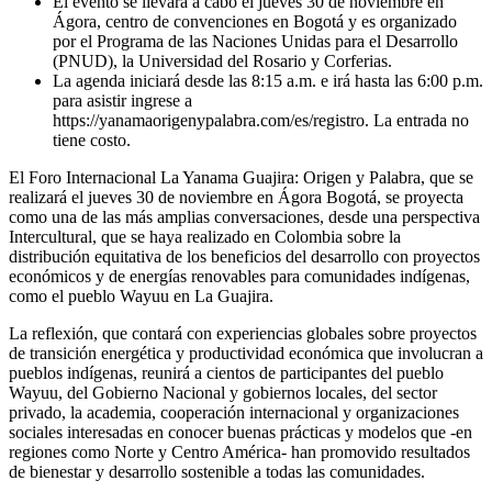
El evento se llevará a cabo el jueves 30 de noviembre en
Ágora, centro de convenciones en Bogotá y es organizado
por el Programa de las Naciones Unidas para el Desarrollo
(PNUD), la Universidad del Rosario y Corferias.
La agenda iniciará desde las 8:15 a.m. e irá hasta las 6:00 p.m.
para asistir ingrese a
https://yanamaorigenypalabra.com/es/registro. La entrada no
tiene costo.
El Foro Internacional La Yanama Guajira: Origen y Palabra, que se
realizará el jueves 30 de noviembre en Ágora Bogotá, se proyecta
como una de las más amplias conversaciones, desde una perspectiva
Intercultural, que se haya realizado en Colombia sobre la
distribución equitativa de los beneficios del desarrollo con proyectos
económicos y de energías renovables para comunidades indígenas,
como el pueblo Wayuu en La Guajira.
La reflexión, que contará con experiencias globales sobre proyectos
de transición energética y productividad económica que involucran a
pueblos indígenas, reunirá a cientos de participantes del pueblo
Wayuu, del Gobierno Nacional y gobiernos locales, del sector
privado, la academia, cooperación internacional y organizaciones
sociales interesadas en conocer buenas prácticas y modelos que -en
regiones como Norte y Centro América- han promovido resultados
de bienestar y desarrollo sostenible a todas las comunidades.