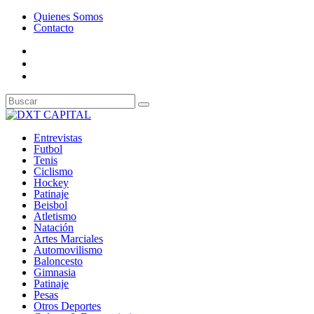
Quienes Somos
Contacto
Entrevistas
Futbol
Tenis
Ciclismo
Hockey
Patinaje
Beisbol
Atletismo
Natación
Artes Marciales
Automovilismo
Baloncesto
Gimnasia
Patinaje
Pesas
Otros Deportes