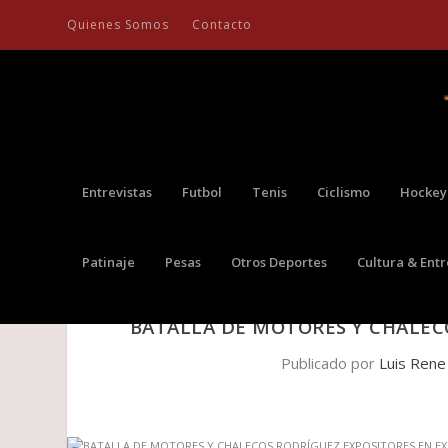
Quienes Somos
Contacto
Entrevistas
Futbol
Tenis
Ciclismo
Hockey
Patinaje
Pesas
Otros Deportes
Cultura & Ent
BATALLA DE MOTORES Y CHALEC
Publicado por
Luis Rene