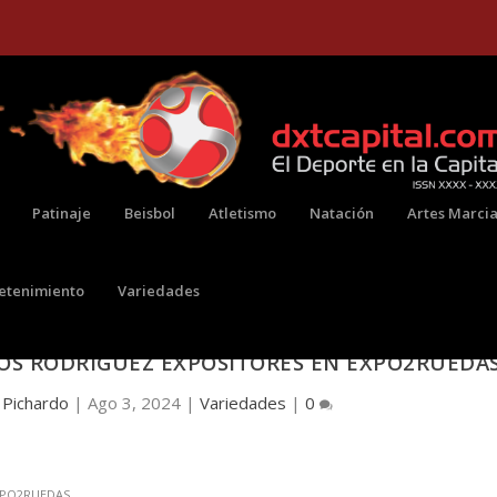
Patinaje
Beisbol
Atletismo
Natación
Artes Marcia
retenimiento
Variedades
OS RODRÍGUEZ EXPOSITORES EN EXPO2RUEDA
 Pichardo
|
Ago 3, 2024
|
Variedades
|
0