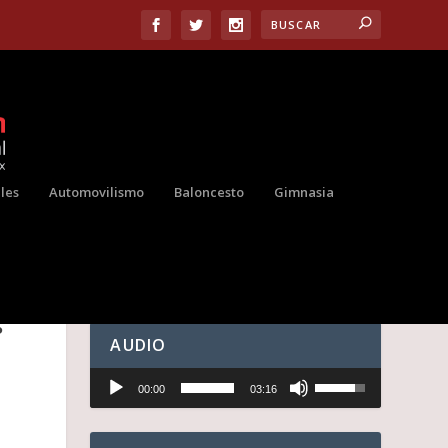
les
Automovilismo
Baloncesto
Gimnasia
S
AUDIO
Reproductor
U
00:00
03:16
de
t
audio
i
l