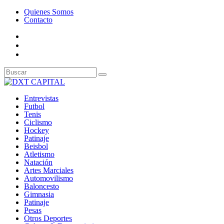
Quienes Somos
Contacto
Entrevistas
Futbol
Tenis
Ciclismo
Hockey
Patinaje
Beisbol
Atletismo
Natación
Artes Marciales
Automovilismo
Baloncesto
Gimnasia
Patinaje
Pesas
Otros Deportes