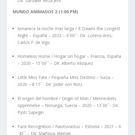
Dir. Sarower Reza Jimi
MUNDO ANIMADOS 2 (1:00 PM)
Amanece la noche más larga / It Dawns the Longest
Night – España – 2022 – 9´00´´- Dir. Lorena Ares,
Carlos F. de Vigo
Homeless Home / Hogar sin hogar – Francia, España
– 2020 – 15´00´´ – Dir. Alberto Vázquez
Little Miss Fate / Pequeña Miss Destino – Suiza –
2020 – 8´15´´- Dir. Joder von Rotz
El origen del hombre / Origin of Man / Menneskets
opprinnelse – Noruega, Suecia – 2020 – 13´00´´- Dir.
Pjotr Sapegin
Face Recognition / Näotuvastus – Estonia – 2021 – 6
´45´´ – Dir. Martinus Klemet