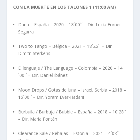
CON LA MUERTE EN LOS TALONES 1 (11:00 AM)
Dana – España – 2020 – 18´00´´ – Dir. Lucía Forner
Segarra
Two to Tango – Bélgica – 2021 – 18´26´´ – Dir.
Dimitri Sterkens
El lenguaje / The Language – Colombia – 2020 – 14
´00´´ – Dir. Daniel Ibáñez
Moon Drops / Gotas de luna – Israel, Serbia – 2018 –
16´00´´ – Dir. Yoram Ever-Hadani
Burbuila / Burbuja / Bubble – España – 2018 – 10´28´´
– Dir. María Fontán
Clearance Sale / Rebajas – Estonia – 2021 – 4´08´´ –