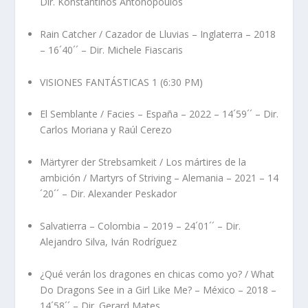
Dir. Konstantinos Antonopoulos
Rain Catcher / Cazador de Lluvias – Inglaterra – 2018
– 16´40´´ – Dir. Michele Fiascaris
VISIONES FANTÁSTICAS 1 (6:30 PM)
El Semblante / Facies – España – 2022 – 14´59´´ – Dir.
Carlos Moriana y Raúl Cerezo
Märtyrer der Strebsamkeit / Los mártires de la
ambición / Martyrs of Striving – Alemania – 2021 – 14
´20´´ – Dir. Alexander Peskador
Salvatierra – Colombia – 2019 – 24´01´´ – Dir.
Alejandro Silva, Iván Rodríguez
¿Qué verán los dragones en chicas como yo? / What
Do Dragons See in a Girl Like Me? – México – 2018 –
14´58´´ – Dir. Gerard Mates