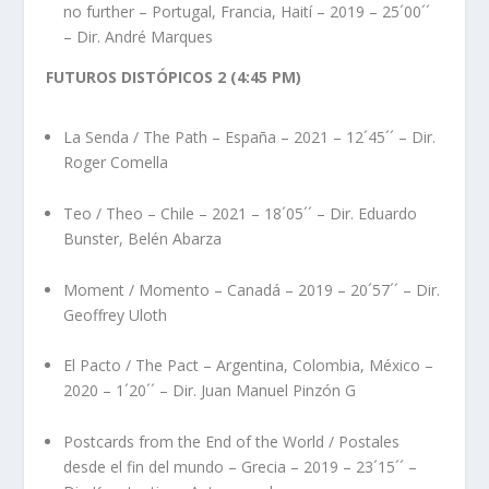
no further – Portugal, Francia, Haití – 2019 – 25´00´´
– Dir. André Marques
FUTUROS DISTÓPICOS 2 (4:45 PM)
La Senda / The Path – España – 2021 – 12´45´´ – Dir.
Roger Comella
Teo / Theo – Chile – 2021 – 18´05´´ – Dir. Eduardo
Bunster, Belén Abarza
Moment / Momento – Canadá – 2019 – 20´57´´ – Dir.
Geoffrey Uloth
El Pacto / The Pact – Argentina, Colombia, México –
2020 – 1´20´´ – Dir. Juan Manuel Pinzón G
Postcards from the End of the World / Postales
desde el fin del mundo – Grecia – 2019 – 23´15´´ –