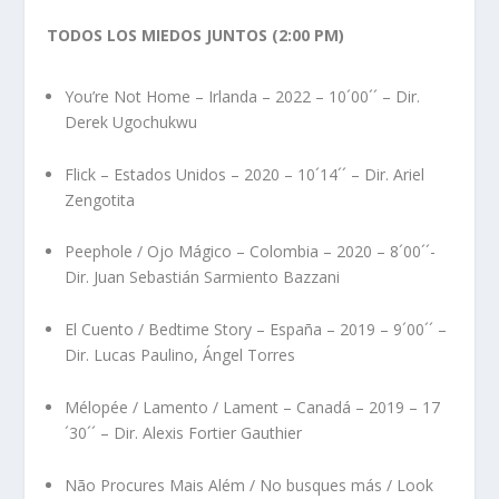
TODOS LOS MIEDOS JUNTOS (2:00 PM)
You’re Not Home – Irlanda – 2022 – 10´00´´ – Dir.
Derek Ugochukwu
Flick – Estados Unidos – 2020 – 10´14´´ – Dir. Ariel
Zengotita
Peephole / Ojo Mágico – Colombia – 2020 – 8´00´´-
Dir. Juan Sebastián Sarmiento Bazzani
El Cuento / Bedtime Story – España – 2019 – 9´00´´ –
Dir. Lucas Paulino, Ángel Torres
Mélopée / Lamento / Lament – Canadá – 2019 – 17
´30´´ – Dir. Alexis Fortier Gauthier
Não Procures Mais Além / No busques más / Look