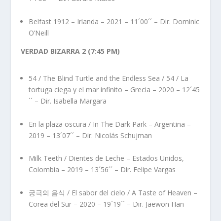
Belfast 1912 – Irlanda – 2021 – 11´00´´ – Dir. Dominic
O’Neill
VERDAD BIZARRA 2 (7:45 PM)
54 / The Blind Turtle and the Endless Sea / 54 / La
tortuga ciega y el mar infinito – Grecia – 2020 – 12´45
´´ – Dir. Isabella Margara
En la plaza oscura / In The Dark Park – Argentina –
2019 – 13´07´´ – Dir. Nicolás Schujman
Milk Teeth / Dientes de Leche – Estados Unidos,
Colombia – 2019 – 13´56´´ – Dir. Felipe Vargas
궁극의 음식 / El sabor del cielo / A Taste of Heaven –
Corea del Sur – 2020 – 19´19´´ – Dir. Jaewon Han