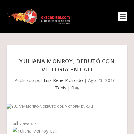
YULIANA MONROY, DEBUTÓ CON
VICTORIA EN CALI
Publicado por
Luis Rene Pichardo
|
Ago 23, 2016
|
Tenis
|
0
Visitas:
684