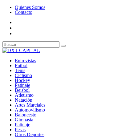
Quienes Somos
Contacto
Entrevistas
Futbol
Tenis
Ciclismo
Hockey
Patinaje
Beisbol
Atletismo
Natación
Artes Marciales
Automovilismo
Baloncesto
Gimnasia
Patinaje
Pesas
Otros Deportes