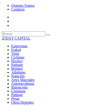
Quienes Somos
Contacto
Entrevistas
Futbol
Tenis
Ciclismo
Hockey
Patinaje
Beisbol
Atletismo
Natación
Artes Marciales
Automovilismo
Baloncesto
Gimnasia
Patinaje
Pesas
Otros Deportes