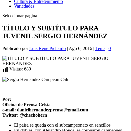
Cultura & Entretenimiento
Variedades
Seleccionar página
TÍTULO Y SUBTÍTULO PARA
JUVENIL SERGIO HERNÁNDEZ
Publicado por
Luis Rene Pichardo
|
Ago 6, 2016
|
Tenis
|
0
Visitas:
689
Por:
Oficina de Prensa Celsia
e-mail: danielhernandezprensa@gmail.com
Twitter: @chechohern
El paisa se queda con el subcampeonato en sencillos
En dobles, con Alejandro Hoyos, se coronaron campeones