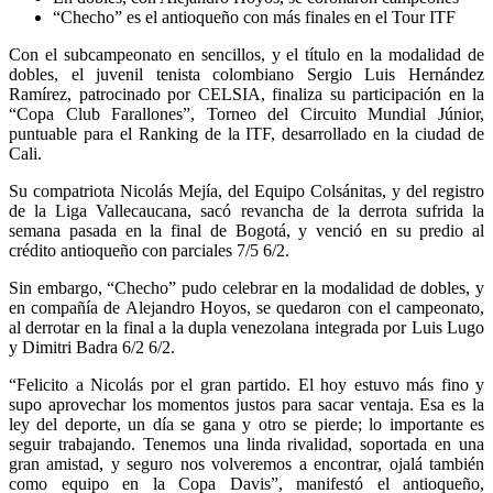
“Checho” es el antioqueño con más finales en el Tour ITF
Con el subcampeonato en sencillos, y el título en la modalidad de
dobles, el juvenil tenista colombiano Sergio Luis Hernández
Ramírez, patrocinado por CELSIA, finaliza su participación en la
“Copa Club Farallones”, Torneo del Circuito Mundial Júnior,
puntuable para el Ranking de la ITF, desarrollado en la ciudad de
Cali.
Su compatriota Nicolás Mejía, del Equipo Colsánitas, y del registro
de la Liga Vallecaucana, sacó revancha de la derrota sufrida la
semana pasada en la final de Bogotá, y venció en su predio al
crédito antioqueño con parciales 7/5 6/2.
Sin embargo, “Checho” pudo celebrar en la modalidad de dobles, y
en compañía de Alejandro Hoyos, se quedaron con el campeonato,
al derrotar en la final a la dupla venezolana integrada por Luis Lugo
y Dimitri Badra 6/2 6/2.
“Felicito a Nicolás por el gran partido. El hoy estuvo más fino y
supo aprovechar los momentos justos para sacar ventaja. Esa es la
ley del deporte, un día se gana y otro se pierde; lo importante es
seguir trabajando. Tenemos una linda rivalidad, soportada en una
gran amistad, y seguro nos volveremos a encontrar, ojalá también
como equipo en la Copa Davis”, manifestó el antioqueño,