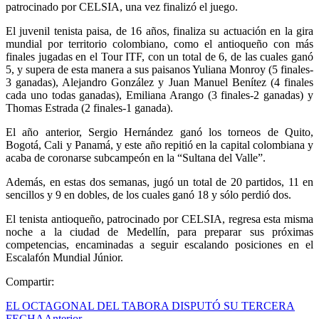
patrocinado por CELSIA, una vez finalizó el juego.
El juvenil tenista paisa, de 16 años, finaliza su actuación en la gira
mundial por territorio colombiano, como el antioqueño con más
finales jugadas en el Tour ITF, con un total de 6, de las cuales ganó
5, y supera de esta manera a sus paisanos Yuliana Monroy (5 finales-
3 ganadas), Alejandro González y Juan Manuel Benítez (4 finales
cada uno todas ganadas), Emiliana Arango (3 finales-2 ganadas) y
Thomas Estrada (2 finales-1 ganada).
El año anterior, Sergio Hernández ganó los torneos de Quito,
Bogotá, Cali y Panamá, y este año repitió en la capital colombiana y
acaba de coronarse subcampeón en la “Sultana del Valle”.
Además, en estas dos semanas, jugó un total de 20 partidos, 11 en
sencillos y 9 en dobles, de los cuales ganó 18 y sólo perdió dos.
El tenista antioqueño, patrocinado por CELSIA, regresa esta misma
noche a la ciudad de Medellín, para preparar sus próximas
competencias, encaminadas a seguir escalando posiciones en el
Escalafón Mundial Júnior.
Compartir:
EL OCTAGONAL DEL TABORA DISPUTÓ SU TERCERA
FECHA
Anterior