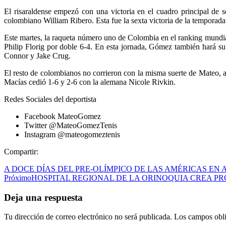
El risaraldense empezó con una victoria en el cuadro principal de s
colombiano William Ribero. Esta fue la sexta victoria de la temporad
Este martes, la raqueta número uno de Colombia en el ranking mundia
Philip Florig por doble 6-4. En esta jornada, Gómez también hará su
Connor y Jake Crug.
El resto de colombianos no corrieron con la misma suerte de Mateo, a
Macías cedió 1-6 y 2-6 con la alemana Nicole Rivkin.
Redes Sociales del deportista
Facebook MateoGomez
Twitter @MateoGomezTenis
Instagram @mateogomeztenis
Compartir:
A DOCE DÍAS DEL PRE-OLÍMPICO DE LAS AMÉRICAS EN
Próximo
HOSPITAL REGIONAL DE LA ORINOQUIA CREA P
Deja una respuesta
Tu dirección de correo electrónico no será publicada.
Los campos obli