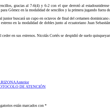
encillos, gracias al 7-6(4) y 6-2 con el que derrotó al estadouniden
a para Gómez en la modalidad de sencillos y la primera jugando fuera d
l junior buscará un cupo en octavos de final del certamen dominicano a
 estreno en la modalidad de dobles junto al ecuatoriano Juan Sebastiá
l ceder en sus estrenos. Nicolás Cortés se despidió de suelo quisqueya
 ARIZONA
Anterior
ROTOCOLO DE ATENCIÓN
gatorios están marcados con
*