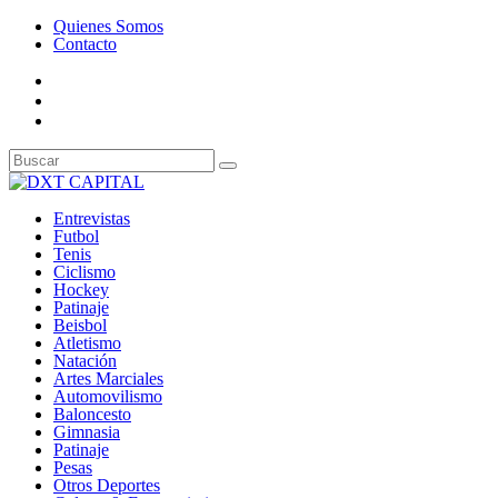
Quienes Somos
Contacto
Entrevistas
Futbol
Tenis
Ciclismo
Hockey
Patinaje
Beisbol
Atletismo
Natación
Artes Marciales
Automovilismo
Baloncesto
Gimnasia
Patinaje
Pesas
Otros Deportes