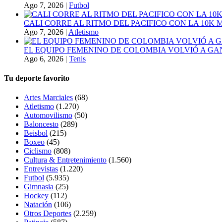
Ago 7, 2026
|
Futbol
CALI CORRE AL RITMO DEL PACIFICO CON LA 10K
Ago 7, 2026
|
Atletismo
EL EQUIPO FEMENINO DE COLOMBIA VOLVIÓ A GA
Ago 6, 2026
|
Tenis
Tu deporte favorito
Artes Marciales
(68)
Atletismo
(1.270)
Automovilismo
(50)
Baloncesto
(289)
Beisbol
(215)
Boxeo
(45)
Ciclismo
(808)
Cultura & Entretenimiento
(1.560)
Entrevistas
(1.220)
Futbol
(5.935)
Gimnasia
(25)
Hockey
(112)
Natación
(106)
Otros Deportes
(2.259)