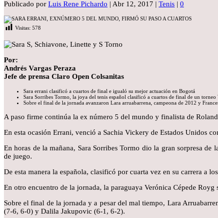
Publicado por
Luis Rene Pichardo
|
Abr 12, 2017
|
Tenis
|
0
Visitas:
578
Por:
Andrés Vargas Peraza
Jefe de prensa Claro Open Colsanitas
Sara errani clasificó a cuartos de final e igualó su mejor actuación en Bogotá
Sara Sorribes Tormo, la joya del tenis español clasificó a cuartos de final de un torne
Sobre el final de la jornada avanzaron Lara arruabarrena, campeona de 2012 y Franc
A paso firme continúa la ex número 5 del mundo y finalista de Roland G
En esta ocasión Errani, venció a Sachia Vickery de Estados Unidos con 
En horas de la mañana, Sara Sorribes Tormo dio la gran sorpresa de l
de juego.
De esta manera la española, clasificó por cuarta vez en su carrera a l
En otro encuentro de la jornada, la paraguaya Verónica Cépede Royg se
Sobre el final de la jornada y a pesar del mal tiempo, Lara Arruaba
(7-6, 6-0) y Dalila Jakupovic (6-1, 6-2).