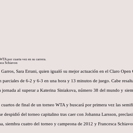
o WTA por cuarta vez en su carrera.
esca Schiavon
arros, Sara Errani, quien igualó su mejor actuación en el Claro Open Co
parciales de 6-2 y 6-3 en una hora y 13 minutos de juego. Cabe resaltar
a jornada al superar a Katerina Siniakova, número 38 del mundo y siem
os cuartos de final de un torneo WTA y buscará por primera vez las semif
 despidió del torneo capitalino tras caer con Johanna Larsson, preclasi
rrena, siembra cuatro del torneo y campeona de 2012 y Francesca Schia