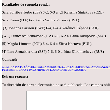
Resultados de segunda ronda:
Sara Sorribes Torbo (ESP) 6-2, 6-3 a [2] Katerina Siniakova (CZE)
Sara Errani (ITA) 6-2, 6-3 a Sachia Vickery (USA)
[3] Johanna Larsson (SWE) 6-4, 6-4 a Verónica Cépede (PAR)
[WC] Francesca Schiavone (ITA) 6-1, 6-2 a Dalila Jakupovic (SLO)
[5] Magda Linnette (POL) 6-4, 6-4 a Elitsa Kostova (BUL)
[4] Lara Arruabaerrena (ESP) 7-6, 6-0 a Irina Khromacheva (RUS)
Compartir:
CRISTIAN PINTO SÁNCHEZ VALLA MENOS VENCIDA EN TORNEO ARRAYANES
Anter
Próximo
TRIUNFO Y PASO FIRME DE EQUIDAD EN COPA ÁGUILA
Deja una respuesta
Tu dirección de correo electrónico no será publicada.
Los campos obli