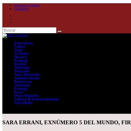
Quienes Somos
Contacto
Entrevistas
Futbol
Tenis
Ciclismo
Hockey
Patinaje
Beisbol
Atletismo
Natación
Artes Marciales
Automovilismo
Baloncesto
Gimnasia
Patinaje
Pesas
Otros Deportes
Cultura & Entretenimiento
Variedades
Seleccionar página
SARA ERRANI, EXNÚMERO 5 DEL MUNDO, FI