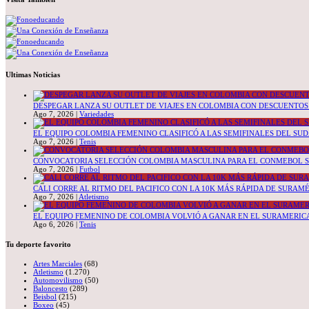
Ultimas Noticias
DESPEGAR LANZA SU OUTLET DE VIAJES EN COLOMBIA CON DESCUENTOS 
Ago 7, 2026
|
Variedades
EL EQUIPO COLOMBIA FEMENINO CLASIFICÓ A LAS SEMIFINALES DEL SU
Ago 7, 2026
|
Tenis
CONVOCATORIA SELECCIÓN COLOMBIA MASCULINA PARA EL CONMEBOL S
Ago 7, 2026
|
Futbol
CALI CORRE AL RITMO DEL PACIFICO CON LA 10K MÁS RÁPIDA DE SURAM
Ago 7, 2026
|
Atletismo
EL EQUIPO FEMENINO DE COLOMBIA VOLVIÓ A GANAR EN EL SURAMERICA
Ago 6, 2026
|
Tenis
Tu deporte favorito
Artes Marciales
(68)
Atletismo
(1.270)
Automovilismo
(50)
Baloncesto
(289)
Beisbol
(215)
Boxeo
(45)