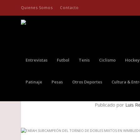
Quienes Somos
Contacto
Entrevistas
Futbol
Tenis
Ciclismo
Hockey
Patinaje
Pesas
Otros Deportes
Cultura & Ent
FARAH SUBCAMPEÓN DEL TO
Publicado por
Luis R