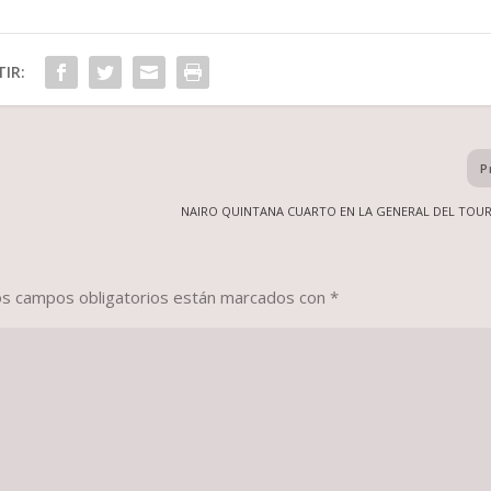
IR:
P
NAIRO QUINTANA CUARTO EN LA GENERAL DEL TOUR
os campos obligatorios están marcados con
*