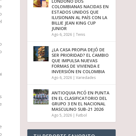
LONDOÑO DOS
i
e
COLOMBIANAS NACIDAS EN
r
ESTADOS UNIDOS QUE
o
e
ILUSIONAN AL PAÍS CON LA
l
l
BILLIE JEAN KING CUP
v
JUNIOR
o
Ago 6, 2026
|
Tenis
l
u
o
m
¿LA CASA PROPIA DEJÓ DE
o
e
SER PRIORIDAD? EL CAMBIO
n
QUE IMPULSA NUEVAS
.
FORMAS DE VIVIENDA E
INVERSIÓN EN COLOMBIA
i
Ago 6, 2026
|
Variedades
ANTIOQUIA PICÓ EN PUNTA
s
EN EL CLASIFICATORIO DEL
e
GRUPO 3 EN EL NACIONAL
MASCULINO SUB-21 2026
Ago 5, 2026
|
Futbol
e
o