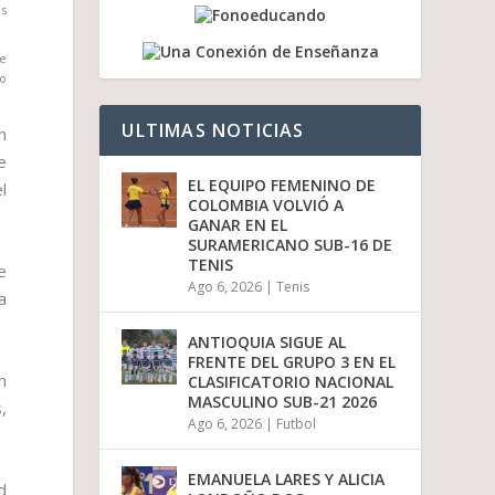
os
a
b
a
de
j
po
o
p
ULTIMAS NOTICIAS
a
n
r
e
a
EL EQUIPO FEMENINO DE
l
a
COLOMBIA VOLVIÓ A
u
GANAR EN EL
m
SURAMERICANO SUB-16 DE
e
TENIS
e
n
Ago 6, 2026
|
Tenis
t
a
a
r
ANTIOQUIA SIGUE AL
o
FRENTE DEL GRUPO 3 EN EL
d
n
CLASIFICATORIO NACIONAL
i
MASCULINO SUB-21 2026
,
s
Ago 6, 2026
|
Futbol
m
i
n
EMANUELA LARES Y ALICIA
d
u