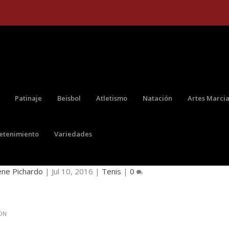
Patinaje
Beisbol
Atletismo
Natación
Artes Marcia
retenimiento
Variedades
RNEO DE DOBLES MIXTOS EN WIMBLEDON
ene Pichardo
|
Jul 10, 2016
|
Tenis
|
0