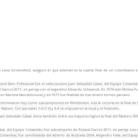
na Lena Groenefeld, aseguró el que además es la cuarta final de un colombiano 
rand Slam Pofesional fue el vallecaucano Juan Sebastián Cabal, del Equipo Colsanita
Garros 2011, en pareja con el argentino Eduardo Schwanck. En 1974 Iván Molina f
 Martina Navratilonova) y en 1977 fue finalista de ese mismo torneo parisino.
 terminaron hoy como subcampeones en Wimbledon, tras la victoria en la final de 
Watson. Con parciales 7-6 (7-5) y 6-4 se impusieron la local y el finlandés.
an Sebastián Cabal. tiene también entre sus mayores logros la final del Masters 10
bal, del Equipo Colsanitas, fue subcampeón de Roland Garros 2011, en pareja con 
lsanitas, fue semifinalista del Abierto de Australia 2004; Alejandro Falla, del Equi