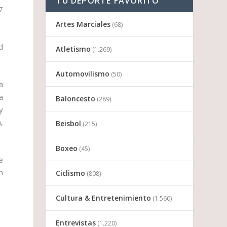
TU DEPORTE FAVORITO
7
Artes Marciales
(68)
d
Atletismo
(1.269)
Automovilismo
(50)
a
a
Baloncesto
(289)
y
,
Beisbol
(215)
Boxeo
(45)
e
n
Ciclismo
(808)
Cultura & Entretenimiento
(1.560)
Entrevistas
(1.220)