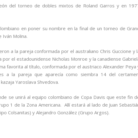
peón del torneo de dobles mixtos de Roland Garros y en 197
 colombiano en poner su nombre en la final de un torneo de Gran
e Iván Molina.
on a la pareja conformada por el australiano Chris Guccione y l
ada por el estadounidense Nicholas Monroe y la canadiense Gabriel
a favorita al título, conformada por el austriaco Alexander Peya 
ales a la pareja que aparecía como siembra 14 del certamen
a kazaja Yaroslava Shvedova.
nde se unirá al equipo colombiano de Copa Davis que este fin d
rupo 1 de la Zona Americana. Allí estará al lado de Juan Sebastiá
uipo Colsanitas) y Alejandro González (Grupo Argos).