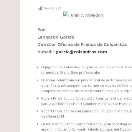
Visitas:
862
Por:
Leonardo García
Director Oficina de Prensa de Colsanitas
e-mail:
Lgarcia@colsanitas.com
El jugador de Colsanitas, en pareja con la alemana An
torneos de Grand Slam profesionales
El último colombiano en pisar la final de un torneo de G
quien fuera subcampeón del torneo de dobles de Roland 
campeón de dobles mixtos de Roland Garros (en pareja con
Robert Farah (Equipo Colsanitas) y Anna Lena Groenefeld
pareja del finlandes Henri Kontinen y la británica Heather 
Robert Farah, con su compañero del Equipo Colsanitas, Ju
de Miami 2014.
En torneos de Grand Slam Profesional, Juan Sebastián Ca
argentino Eduardo Schwank; Fabiola Zuluaga, del Equipo Co