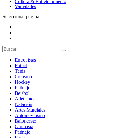
Cultura & Entretenimiento
Variedades
Seleccionar página
Entrevistas
Futbol
Tenis
Ciclismo
Hockey
Patinaje
Beisbol
Atletismo
Natación
Artes Marciales
Automovilismo
Baloncesto
Gimnasia
Patinaje
Pesas