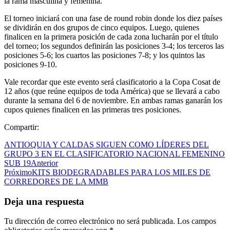
la rama masculina y femenina.
El torneo iniciará con una fase de round robin donde los diez países
se dividirán en dos grupos de cinco equipos. Luego, quienes
finalicen en la primera posición de cada zona lucharán por el título
del torneo; los segundos definirán las posiciones 3-4; los terceros las
posiciones 5-6; los cuartos las posiciones 7-8; y los quintos las
posiciones 9-10.
Vale recordar que este evento será clasificatorio a la Copa Cosat de
12 años (que reúne equipos de toda América) que se llevará a cabo
durante la semana del 6 de noviembre. En ambas ramas ganarán los
cupos quienes finalicen en las primeras tres posiciones.
Compartir:
ANTIOQUIA Y CALDAS SIGUEN COMO LÍDERES DEL
GRUPO 3 EN EL CLASIFICATORIO NACIONAL FEMENINO
SUB 19
Anterior
Próximo
KITS BIODEGRADABLES PARA LOS MILES DE
CORREDORES DE LA MMB
Deja una respuesta
Tu dirección de correo electrónico no será publicada.
Los campos