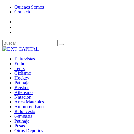
Quienes Somos
Contacto
Entrevistas
Futbol
Tenis
Ciclismo
Hockey
Patinaje
Beisbol
Atletismo
Natación
Artes Marciales
Automovilismo
Baloncesto
Gimnasia
Patinaje
Pesas
Otros Deportes