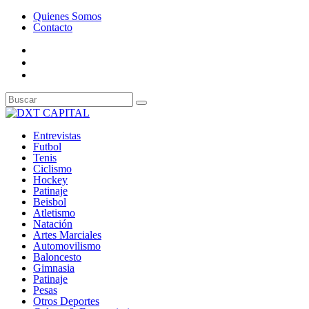
Quienes Somos
Contacto
Entrevistas
Futbol
Tenis
Ciclismo
Hockey
Patinaje
Beisbol
Atletismo
Natación
Artes Marciales
Automovilismo
Baloncesto
Gimnasia
Patinaje
Pesas
Otros Deportes