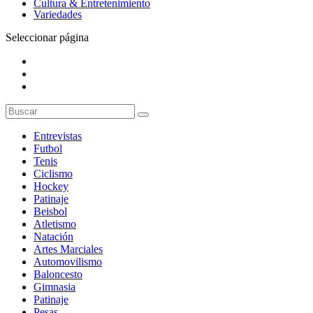
Cultura & Entretenimiento
Variedades
Seleccionar página
Entrevistas
Futbol
Tenis
Ciclismo
Hockey
Patinaje
Beisbol
Atletismo
Natación
Artes Marciales
Automovilismo
Baloncesto
Gimnasia
Patinaje
Pesas