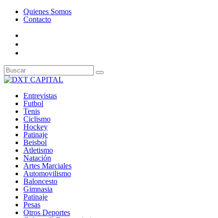
Quienes Somos
Contacto
Entrevistas
Futbol
Tenis
Ciclismo
Hockey
Patinaje
Beisbol
Atletismo
Natación
Artes Marciales
Automovilismo
Baloncesto
Gimnasia
Patinaje
Pesas
Otros Deportes