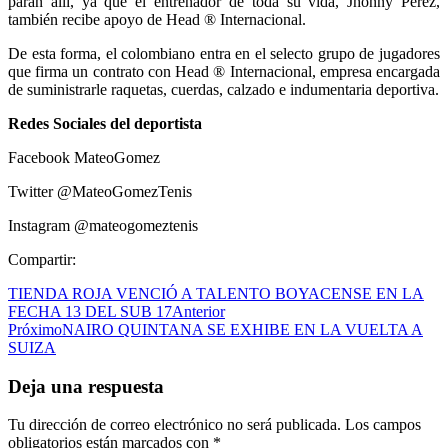
paran allí, ya que el entrenador de toda su vida, Jhonny Pérez,
también recibe apoyo de Head ® Internacional.
De esta forma, el colombiano entra en el selecto grupo de jugadores
que firma un contrato con Head ® Internacional, empresa encargada
de suministrarle raquetas, cuerdas, calzado e indumentaria deportiva.
Redes Sociales del deportista
Facebook MateoGomez
Twitter @MateoGomezTenis
Instagram @mateogomeztenis
Compartir:
TIENDA ROJA VENCIÓ A TALENTO BOYACENSE EN LA
FECHA 13 DEL SUB 17
Anterior
Próximo
NAIRO QUINTANA SE EXHIBE EN LA VUELTA A
SUIZA
Deja una respuesta
Tu dirección de correo electrónico no será publicada.
Los campos
obligatorios están marcados con
*