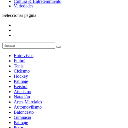
Cultura & Entretenimiento
Variedades
Seleccionar página
Entrevistas
Futbol
Tenis
Ciclismo
Hockey
Patinaje
Beisbol
Atletismo
Natación
Artes Marciales
Automovilismo
Baloncesto
Gimnasia
Patinaje
Pesas