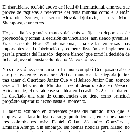
El risaraldense recibirá apoyo de Head ® Internacional, empresa que
provee de raquetas a referentes del tenis mundial como el alemán
Alexander Zverev, el serbio Novak Djokovic, la rusa Maria
Sharapova, entre otros
Hoy en día las grandes marcas del tenis se fijan en deportistas de
proyección, y toman la decisión de vincularlos, aun siendo juveniles.
Es el caso de Head ® Internacional, una de las empresas más
importantes en la fabricación y comercialización de implementos
para la práctica del llamado ‘deporte blanco’ que tomó la decisión de
fichar al juvenil tenista colombiano Mateo Gómez.
Y es que Gómez, con tan solo 15 años (cumplió 16 el pasado 29 de
abril) estuvo entre los mejores 200 del mundo en la categoría junior,
tras ganar el Querétaro Junior Cup y el Jalisco Junior Cup, torneos
Grado 4 del Circuito Mundial Juvenil desarrollados en México.
Actualmente, el risaraldense se ubica en la casilla 222; sin embargo,
ha diseñado una gira de competencias que tiene como principal
propósito superar lo hecho hasta el momento.
El talento exhibido en diferentes partes del mundo, hizo que la
empresa austriaca lo ligara a su grupo de tenistas, en el que aparece
tres colombianos más: Daniel Galán, Alejandro González y
Emiliana Arango. Sin embargo, las buenas noticias para Mateo, no