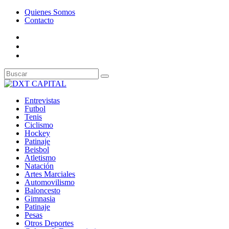
Quienes Somos
Contacto
Entrevistas
Futbol
Tenis
Ciclismo
Hockey
Patinaje
Beisbol
Atletismo
Natación
Artes Marciales
Automovilismo
Baloncesto
Gimnasia
Patinaje
Pesas
Otros Deportes