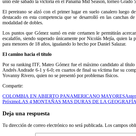
unió este sábado la victoria en el Panamá Mid Season, torneo Grado 5 
El pereirano se alzó con el primer lugar en suelo canalero luego d
destacado en esta competencia que se desarrolló en las canchas d
modalidad de dobles.
Los puntos que Gómez sumó en este certamen le permitirán acercarse
escalafón, siendo superado únicamente por Nicolás Mejía, quien la p
para menores de 18 años, igualando lo hecho por Daniel Salazar.
El camino hacia el título
Por su ranking ITF, Mateo Gómez fue el máximo candidato al título e
Andrés Andrade 6-1 y 6-0; en cuartos de final su víctima fue su compa
Yovanny Rivero, quien no se presentó por problemas físicos.
Compartir:
COLOMBIA EN ABIERTO PANAMERICANO MAYORES
Anter
Próximo
LAS 4 MONTAÑAS MAS DURAS DE LA GEOGRAFÍA
Deja una respuesta
Tu dirección de correo electrónico no será publicada.
Los campos obli