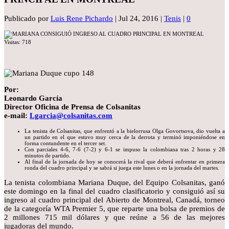
Publicado por
Luis Rene Pichardo
|
Jul 24, 2016
|
Tenis
|
0
Visitas:
718
Por:
Leonardo García
Director Oficina de Prensa de Colsanitas
e-mail:
Lgarcia@colsanitas.com
La tenista de Colsanitas, que enfrentó a la bielorrusa Olga Govortsova, dio vuelta a
un partido en el que estuvo muy cerca de la derrota y terminó imponiéndose en
forma contundente en el tercer set.
Con parciales 4-6, 7-6 (7-2) y 6-1 se impuso la colombiana tras 2 horas y 28
minutos de partido.
Al final de la jornada de hoy se conocerá la rival que deberá enfrentar en primera
ronda del cuadro principal y se sabrá si juega este lunes o en la jornada del martes.
La tenista colombiana Mariana Duque, del Equipo Colsanitas, ganó
este domingo en la final del cuadro clasificatorio y consiguió así su
ingreso al cuadro principal del Abierto de Montreal, Canadá, torneo
de la categoría WTA Premier 5, que reparte una bolsa de premios de
2 millones 715 mil dólares y que reúne a 56 de las mejores
jugadoras del mundo.