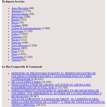
Tu deporte favorito
Artes Marciales
(68)
Atletismo
(1.270)
Automovilismo
(50)
Baloncesto
(289)
Beisbol
(215)
Boxeo
(45)
Ciclismo
(808)
Cultura & Entretenimiento
(1.560)
Entrevistas
(1.220)
Futbol
(5.935)
Gimnasia
(25)
Hockey
(112)
Natación
(106)
Otros Deportes
(2.259)
Patinaje
(587)
Pesas
(113)
Tenis
(1.851)
Variedades
(1.326)
Voleibol
(55)
Lo Mas Compartido & Comentado
HEREDERO SE PRESENTARÁ DURANTE EL PRIMER ENCUENTRO DE
COLONIAS CUNDIBOYACENSES Y SANTANDEREANAS EN TABIO
CUNDINAMARCA
(60.631)
DE LA GUAJIRA A PARIS
(35.204)
FINALIZADA LA FASE DE GRUPOS, ASÍ QUEDÓ EL GRUPO A DEL
SUDAMERICANO DE FUTSAL SUB-17
(32.756)
FORTALECIMIENTO FINANCIERO AL DEPORTE EN 484 MUNICIPIOS DE
COLOMBIA, QUE APROBARON EL ACUERDO DE LA TASA PRODEPORTE Y
RECREACION
(29.367)
COCA-COLA PRESENTA “LA MAGIA DE CREER”, SU CAMPAÑA GLOBAL
PARA LA COPA MUNDIAL DE LA FIFA™, Y TRAE DE VISITA A LA REGIÓN EL
TROFEO ORIGINAL
(28.121)