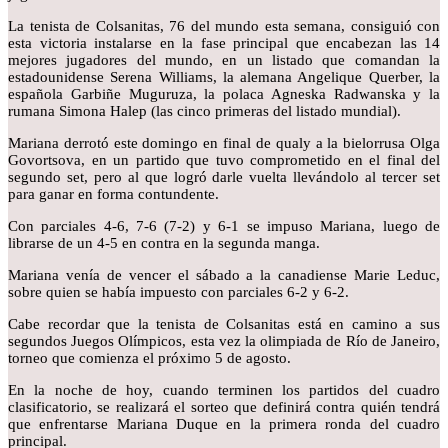
La tenista de Colsanitas, 76 del mundo esta semana, consiguió con
esta victoria instalarse en la fase principal que encabezan las 14
mejores jugadores del mundo, en un listado que comandan la
estadounidense Serena Williams, la alemana Angelique Querber, la
española Garbiñe Muguruza, la polaca Agneska Radwanska y la
rumana Simona Halep (las cinco primeras del listado mundial).
Mariana derrotó este domingo en final de qualy a la bielorrusa Olga
Govortsova, en un partido que tuvo comprometido en el final del
segundo set, pero al que logró darle vuelta llevándolo al tercer set
para ganar en forma contundente.
Con parciales 4-6, 7-6 (7-2) y 6-1 se impuso Mariana, luego de
librarse de un 4-5 en contra en la segunda manga.
Mariana venía de vencer el sábado a la canadiense Marie Leduc,
sobre quien se había impuesto con parciales 6-2 y 6-2.
Cabe recordar que la tenista de Colsanitas está en camino a sus
segundos Juegos Olímpicos, esta vez la olimpiada de Río de Janeiro,
torneo que comienza el próximo 5 de agosto.
En la noche de hoy, cuando terminen los partidos del cuadro
clasificatorio, se realizará el sorteo que definirá contra quién tendrá
que enfrentarse Mariana Duque en la primera ronda del cuadro
principal.