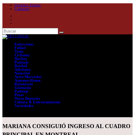
Quienes Somos
Contacto
Entrevistas
Futbol
Tenis
Ciclismo
Hockey
Patinaje
Beisbol
Atletismo
Natación
Artes Marciales
Automovilismo
Baloncesto
Gimnasia
Patinaje
Pesas
Otros Deportes
Cultura & Entretenimiento
Variedades
Seleccionar página
MARIANA CONSIGUIÓ INGRESO AL CUADRO
PRINCIPAL EN MONTREAL