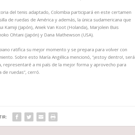
toria del tenis adaptado, Colombia participará en este certamen
n silla de ruedas de América y además, la única sudamericana que
i Kamiji (Japón), Aniek Van Koot (Holanda), Marjolein Buis
moko Ohtani (Japón) y Dana Mathewson (USA).
mbiano ratifica su mejor momento y se prepara para volver con
ento. Sobre esto María Angélica mencionó, “¡estoy dentro!, será
 representaré a mi país de la mejor forma y aprovecho para
la de ruedas”, cerró.
IR: