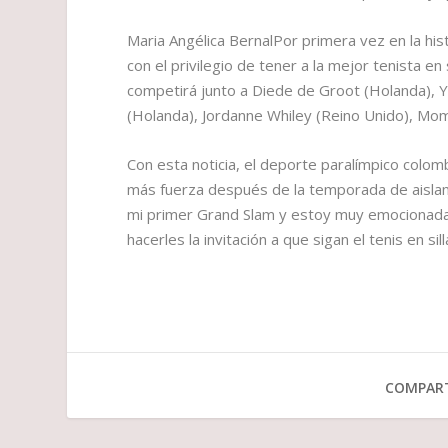
Maria Angélica BernalPor primera vez en la his
con el privilegio de tener a la mejor tenista e
competirá junto a Diede de Groot (Holanda), Yu
(Holanda), Jordanne Whiley (Reino Unido), Mo
Con esta noticia, el deporte paralímpico colo
más fuerza después de la temporada de aislami
mi primer Grand Slam y estoy muy emocionada,
hacerles la invitación a que sigan el tenis en sil
COMPART