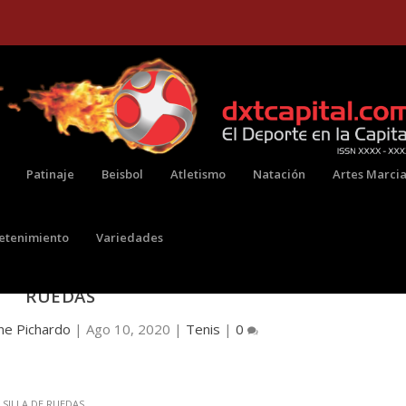
Patinaje
Beisbol
Atletismo
Natación
Artes Marcia
retenimiento
Variedades
A SU PRIMER US OPEN DE TENIS EN SILLA DE
RUEDAS
ne Pichardo
|
Ago 10, 2020
|
Tenis
|
0