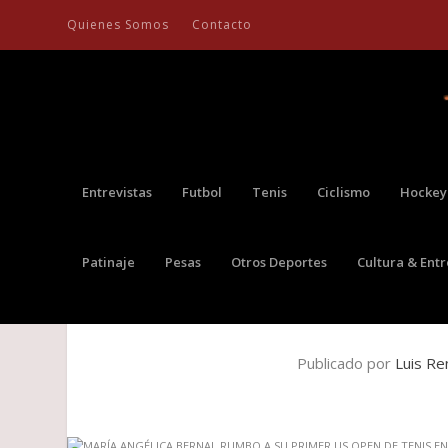
Quienes Somos
Contacto
Entrevistas
Futbol
Tenis
Ciclismo
Hockey
Patinaje
Pesas
Otros Deportes
Cultura & Ent
MARÍA ANGÉLICA BERNAL RUMBO 
Publicado por
Luis Re