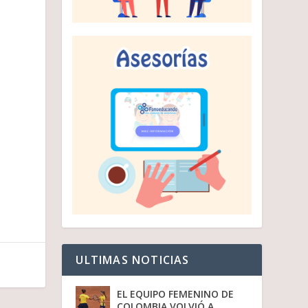
i
r
e
l
v
o
l
u
m
e
n
.
ULTIMAS NOTICIAS
EL EQUIPO FEMENINO DE
COLOMBIA VOLVIÓ A