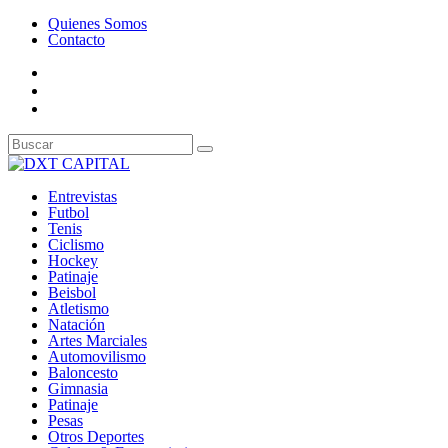
Quienes Somos
Contacto
Entrevistas
Futbol
Tenis
Ciclismo
Hockey
Patinaje
Beisbol
Atletismo
Natación
Artes Marciales
Automovilismo
Baloncesto
Gimnasia
Patinaje
Pesas
Otros Deportes