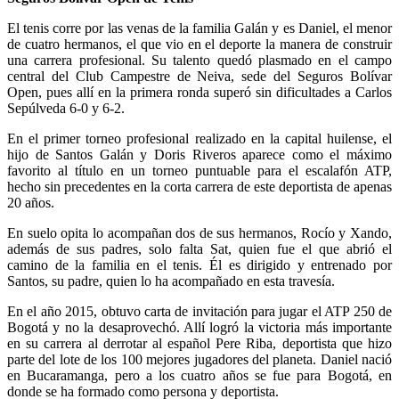
El tenis corre por las venas de la familia Galán y es Daniel, el menor
de cuatro hermanos, el que vio en el deporte la manera de construir
una carrera profesional. Su talento quedó plasmado en el campo
central del Club Campestre de Neiva, sede del Seguros Bolívar
Open, pues allí en la primera ronda superó sin dificultades a Carlos
Sepúlveda 6-0 y 6-2.
En el primer torneo profesional realizado en la capital huilense, el
hijo de Santos Galán y Doris Riveros aparece como el máximo
favorito al título en un torneo puntuable para el escalafón ATP,
hecho sin precedentes en la corta carrera de este deportista de apenas
20 años.
En suelo opita lo acompañan dos de sus hermanos, Rocío y Xando,
además de sus padres, solo falta Sat, quien fue el que abrió el
camino de la familia en el tenis. Él es dirigido y entrenado por
Santos, su padre, quien lo ha acompañado en esta travesía.
En el año 2015, obtuvo carta de invitación para jugar el ATP 250 de
Bogotá y no la desaprovechó. Allí logró la victoria más importante
en su carrera al derrotar al español Pere Riba, deportista que hizo
parte del lote de los 100 mejores jugadores del planeta. Daniel nació
en Bucaramanga, pero a los cuatro años se fue para Bogotá, en
donde se ha formado como persona y deportista.