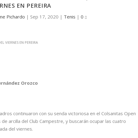
ERNES EN PEREIRA
ene Pichardo
|
Sep 17, 2020
|
Tenis
|
0
Hernández Orozco
dros continuaron con su senda victoriosa en el Colsanitas Open
 de arcilla del Club Campestre, y buscarán ocupar las cuatro
nada del viernes.