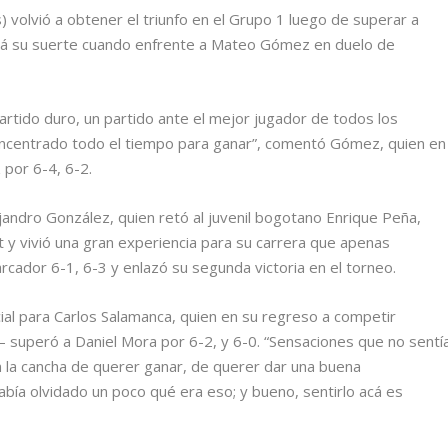
) volvió a obtener el triunfo en el Grupo 1 luego de superar a
irá su suerte cuando enfrente a Mateo Gómez en duelo de
partido duro, un partido ante el mejor jugador de todos los
oncentrado todo el tiempo para ganar”, comentó Gómez, quien en
por 6-4, 6-2.
jandro González, quien retó al juvenil bogotano Enrique Peña,
 y vivió una gran experiencia para su carrera que apenas
arcador 6-1, 6-3 y enlazó su segunda victoria en el torneo.
ial para Carlos Salamanca, quien en su regreso a competir
– superó a Daniel Mora por 6-2, y 6-0. “Sensaciones que no sentí
 la cancha de querer ganar, de querer dar una buena
bía olvidado un poco qué era eso; y bueno, sentirlo acá es