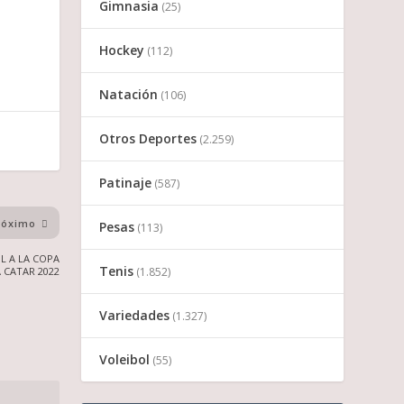
Gimnasia
(25)
Hockey
(112)
Natación
(106)
Otros Deportes
(2.259)
Patinaje
(587)
róximo
Pesas
(113)
L A LA COPA
Tenis
(1.852)
A CATAR 2022
Variedades
(1.327)
Voleibol
(55)